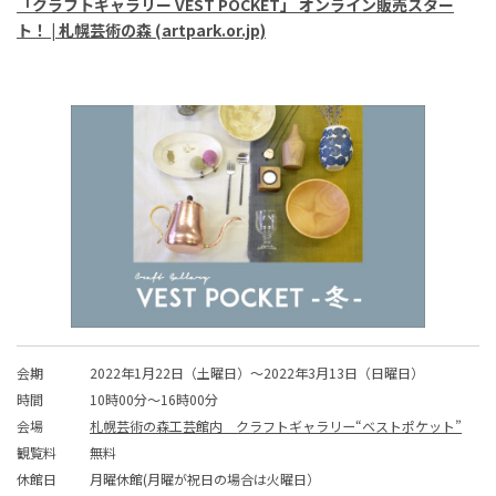
「クラフトギャラリー VEST POCKET」 オンライン販売スター
ト！ | 札幌芸術の森 (artpark.or.jp)
会期
2022年1月22日（土曜日）～2022年3月13日（日曜日）
時間
10時00分～16時00分
会場
札幌芸術の森工芸館内 クラフトギャラリー“ベストポケット”
観覧料
無料
休館日
月曜休館(月曜が祝日の場合は火曜日）