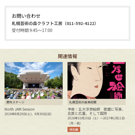
お問い合わせ
札幌芸術の森クラフト工房（011-592-4122）
受付時間 9:45～17:00
関連情報
野外ステージ
札幌芸術の森美術館
North JAM Session
予告：五大浮世絵師 歌麿に写楽、
北斎と広重、そして国芳
2026年8月29日(土)、8月30日(日)
花
2026年10月10日（土）～2027年1月11日
2
（月・祝）
特別展