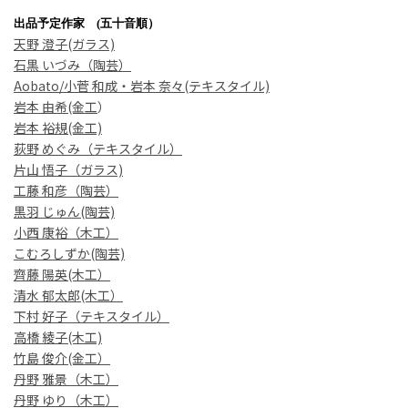
出品予定作家 (五十音順）
天野 澄子(ガラス)
石黒 いづみ（陶芸）
Aobato/小菅 和成・岩本 奈々(テキスタイル)
岩本 由希
(金工
）
岩本 裕規
(金工)
荻野 めぐみ（テキスタイル）
片山 悟子（ガラス)
工藤 和彦（陶芸）
黒羽 じゅん(陶芸)
小西 康裕
（木工）
こむろしずか(陶芸)
齊藤 陽英
(木工）
清水 郁太郎(木工）
下村 好子（テキスタイル）
高橋 綾子
(木工)
竹島 俊介(金工）
丹野 雅景（木工）
丹野 ゆり（木工）