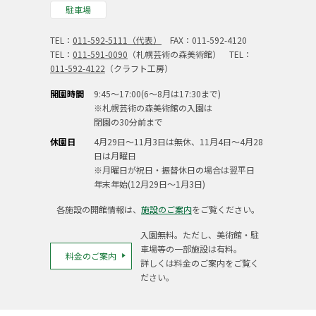
駐車場
TEL：
011-592-5111（代表）
FAX：011-592-4120
TEL：
011-591-0090
（札幌芸術の森美術館） TEL：
011-592-4122
（クラフト工房）
開園時間
9:45～17:00(6～8月は17:30まで)
※札幌芸術の森美術館の入園は
閉園の30分前まで
休園日
4月29日～11月3日は無休、11月4日～4月28
日は月曜日
※月曜日が祝日・振替休日の場合は翌平日
年末年始(12月29日～1月3日)
各施設の開館情報は、
施設のご案内
をご覧ください。
入園無料。ただし、美術館・駐
車場等の一部施設は有料。
料金のご案内
詳しくは料金のご案内をご覧く
ださい。