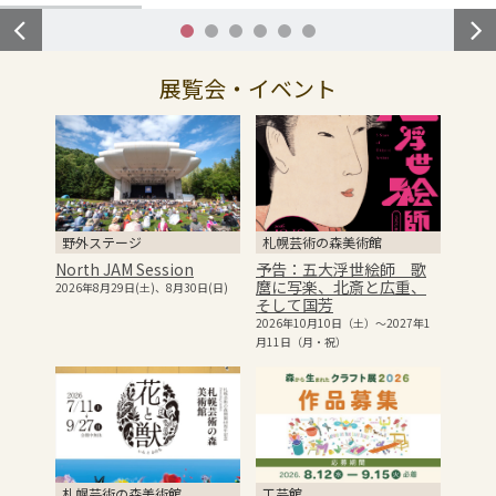
予告：五大浮世絵師 歌麿に写楽、北斎と広
1
2
3
4
5
6
重、そして国芳
2026年10月10日（土）～2027年1月11日（月・祝）
展覧会・イベント
当世の社会や政治、風俗を映し出…
花と獣 いろとかたち
野外ステージ
札幌芸術の森美術館
2026年７月11日（土）～9月27日（日）
North JAM Session
予告：五大浮世絵師 歌
札幌芸術の森開園40周年記念 Flowerin…
麿に写楽、北斎と広重、
2026年8月29日(土)、8月30日(日)
そして国芳
2026年10月10日（土）～2027年1
月11日（月・祝）
【作品募集】森から生まれたクラフト展 2026
【募集期間】2026年8月12日(水)～9月15日(火)
「森から生まれたクラフト展」とは？ 「森から生…
札幌芸術の森美術館
工芸館