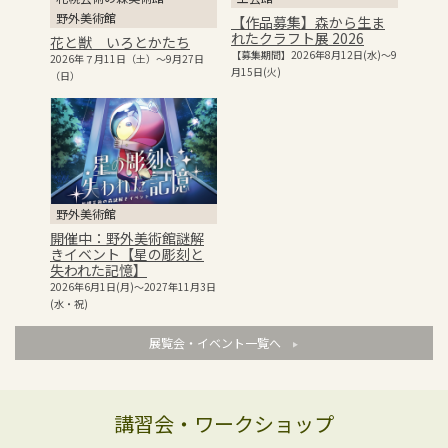
野外美術館
【作品募集】森から生ま
れたクラフト展 2026
花と獣 いろとかたち
【募集期間】2026年8月12日(水)～9
2026年７月11日（土）～9月27日
月15日(火)
（日）
開催中：野外美術館謎解きイベント【星の彫
刻と失われた記憶】
2026年6月1日(月)～2027年11月3日(水・祝)
公開：2026年4月22日(水曜日) ─── …
野外美術館
開催中：野外美術館謎解
きイベント【星の彫刻と
失われた記憶】
2026年6月1日(月)～2027年11月3日
開催中：野外美術館 五感であそぶ謎解き【招
(水・祝)
かれざる客 ～消えた彫刻の行方～】
2025年4月29日(火・祝)～2026年11月3日(火・祝)
展覧会・イベント一覧へ
更新：2026年4月29日(水曜日) &nbs…
講習会・ワークショップ