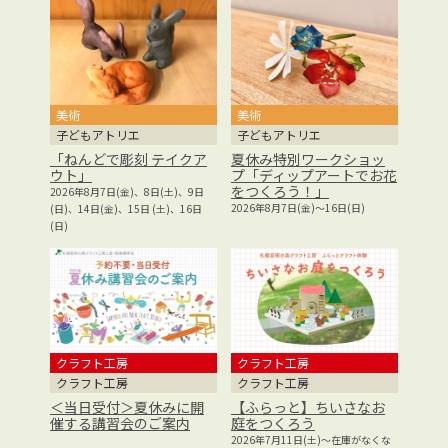
美術
美術
子どもアトリエ
子どもアトリエ
「ねんどで彫刻 テイクア
夏休み特別ワークショッ
ウト」
プ「ディップアートでお花
をつくろう！」
2026年8月7日(金)、8日(土)、9日
2026年8月7日(金)～16日(日)
(日)、14日(金)、15日 (土)、16日
(日)
クラフト工房
クラフト工房
クラフト工房
クラフト工房
＜当日受付＞夏休みに開
【ふらっと】ちいさなお
催する講習会のご案内
庭をつくろう
2026年7月11日(土)～在庫がなくな