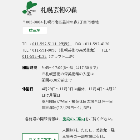
〒005-0864 札幌市南区芸術の森2丁目75番地
駐車場
TEL：
011-592-5111（代表）
FAX：011-592-4120
TEL：
011-591-0090
（札幌芸術の森美術館） TEL：
011-592-4122
（クラフト工房）
開園時間
9:45～17:00(6～8月は17:30まで)
※札幌芸術の森美術館の入園は
閉園の30分前まで
休園日
4月29日～11月3日は無休、11月4日～4月28
日は月曜日
※月曜日が祝日・振替休日の場合は翌平日
年末年始(12月29日～1月3日)
各施設の開館情報は、
施設のご案内
をご覧ください。
入園無料。ただし、美術館・駐
車場等の一部施設は有料。
料金のご案内