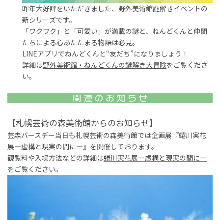
昨年大好評をいただきました、野外美術館謎解きイベントの
新シリーズです。
「ワクワク」と「可愛い」が満載の謎と、ねんどくんと仲間
たちによる心あたたまる物語は必見。
LINEアプリでねんどくんと“友だち”になりましょう！
詳細は
野外美術館・ねんどくんの謎解き大冒険
をご覧くださ
い。
【札幌芸術の森美術館からのお知らせ】
芸森バースデー当日も札幌芸術の森美術館では企画展『蜷川実花
展―虚構と現実の間に―』を開催しております。
観覧料や入場方法などの詳細は
蜷川実花展
ー虚構と現実の間にー
をご覧ください。