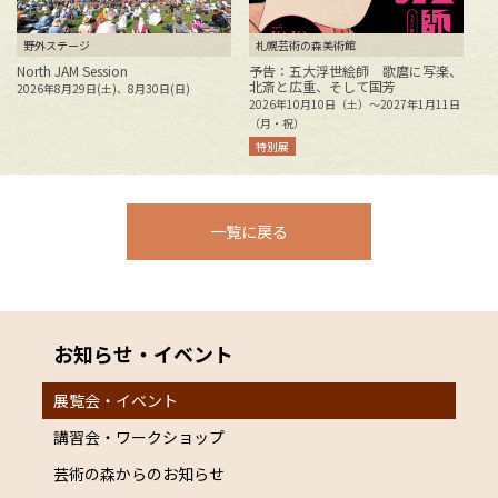
野外ステージ
札幌芸術の森美術館
North JAM Session
予告：五大浮世絵師 歌麿に写楽、
北斎と広重、そして国芳
2026年8月29日(土)、8月30日(日)
花
2026年10月10日（土）～2027年1月11日
2
（月・祝）
特別展
一覧に戻る
お知らせ・イベント
展覧会・イベント
講習会・ワークショップ
芸術の森からのお知らせ