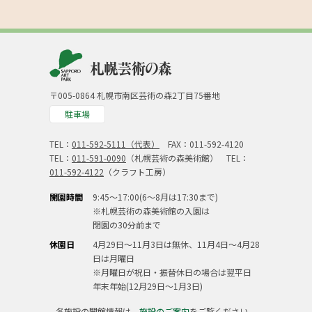
〒005-0864 札幌市南区芸術の森2丁目75番地
駐車場
TEL：
011-592-5111（代表）
FAX：011-592-4120
TEL：
011-591-0090
（札幌芸術の森美術館） TEL：
011-592-4122
（クラフト工房）
開園時間
9:45～17:00(6～8月は17:30まで)
※札幌芸術の森美術館の入園は
閉園の30分前まで
休園日
4月29日～11月3日は無休、11月4日～4月28
日は月曜日
※月曜日が祝日・振替休日の場合は翌平日
年末年始(12月29日～1月3日)
各施設の開館情報は、
施設のご案内
をご覧ください。