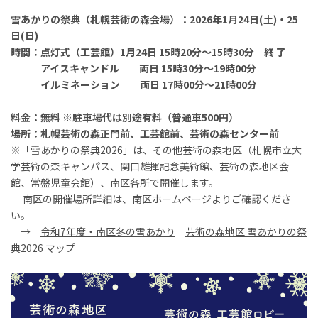
雪あかりの祭典（札幌芸術の森会場）：2026年1月24日(土)・25
日(日)
時間：
点灯式（工芸館）1月24日 15時20分～15時30分
終 了
アイスキャンドル 両日 15時30分～19時00分
イルミネーション 両日 17時00分～21時00分
料金：無料 ※駐車場代は別途有料（普通車500円）
場所：札幌芸術の森正門前、工芸館前、芸術の森センター前
※「雪あかりの祭典2026」は、その他芸術の森地区（札幌市立大
学芸術の森キャンパス、関口雄揮記念美術館、芸術の森地区会
館、常盤児童会館）、南区各所で開催します。
南区の開催場所詳細は、南区ホームページよりご確認くださ
い。
→
令和7年度・南区冬の雪あかり
芸術の森地区 雪あかりの祭
典2026 マップ