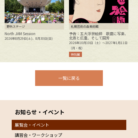
野外ステージ
札幌芸術の森美術館
North JAM Session
予告：五大浮世絵師 歌麿に写楽、
北斎と広重、そして国芳
2026年8月29日(土)、8月30日(日)
花
2026年10月10日（土）～2027年1月11日
2
（月・祝）
特別展
一覧に戻る
お知らせ・イベント
展覧会・イベント
講習会・ワークショップ