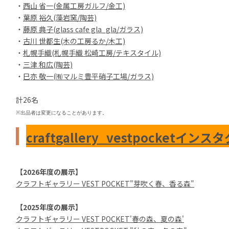
・
西山 省一(金属工房ガルフ/金工)
・
葉原 裕久(藻岩窯/陶芸)
・
藤原 典子(glass cafe gla_gla/ガラス)
・
古川 世都生(木の工房るか/木工)
・
札幌手織(札幌手織 松崎工房/テキスタイル)
・
三津 和広(陶芸)
・
巳亦 敬一(㈲マルミ豊平硝子工場/ガラス)
計26名
※
出品者は変更になることがあります。
craftgallery_vestpocketイン
【2026年度の展示】
クラフトギャラリー VEST POCKET"芽吹く春、香る森"
【2025年度の展示】
クラフトギャラリー VEST POCKET'春の森、夏の森'