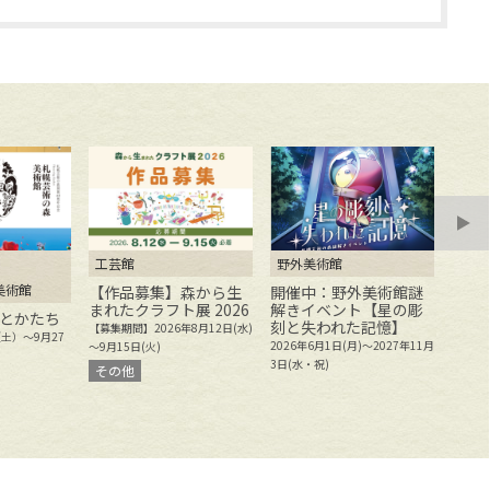
工芸館
野外美術館
野外
美術館
【作品募集】森から生
開催中：野外美術館謎
開催
まれたクラフト展 2026
解きイベント【星の彫
感で
とかたち
刻と失われた記憶】
かれ
【募集期間】2026年8月12日(水)
（土）～9月27
刻の
2026年6月1日(月)～2027年11月
～9月15日(火)
2025
3日(水・祝)
その他
年11月