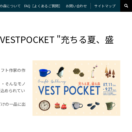
の森について
FAQ［よくあるご質問］
お問い合わせ
サイトマップ
STPOCKET "充ちる夏、盛
クラフト作家の作
・・そんなモノ
に込められてい
だけの一品に出