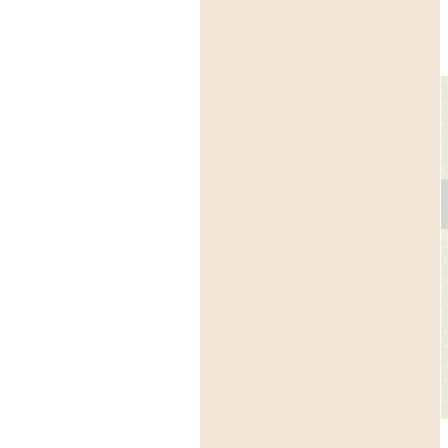
内イベント
園内イベント
札幌芸術の森美術館
和８年度イベント・
芸森アートマーケット
開催中：第４回 本郷
覧会スケジュール
2026
記念札幌彫刻賞受賞
品 展示
2026年4月29日(祝:水)、6月28
日(日)、7月20日(祝:月）、9月
その他
27日(日)