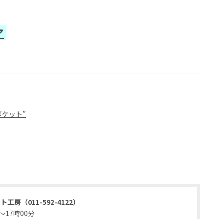
ア
ケット”
房（011-592-4122）
～17時00分