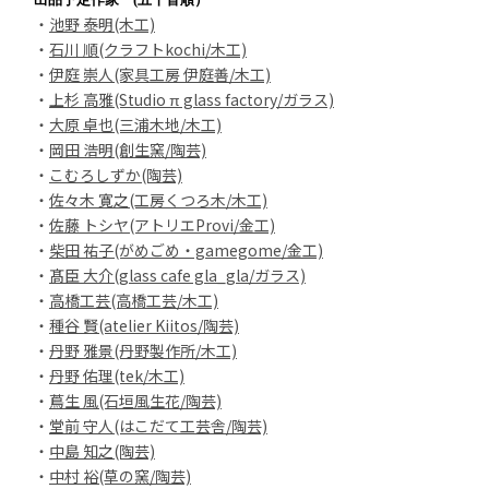
・
池野 泰明(木工)
・
石川 順(クラフトkochi/木工)
・
伊庭 崇人(家具工房 伊庭善/木工)
・
上杉 高雅(Studio π glass factory/ガラス)
・
大原 卓也(三浦木地/木工)
・
岡田 浩明(創生窯/陶芸)
・
こむろしずか(陶芸)
・
佐々木 寛之(工房くつろ木/木工)
・
佐藤 トシヤ(アトリエProvi/金工)
・
柴田 祐子(がめごめ・gamegome/金工)
・
髙臣 大介(glass cafe gla_gla/ガラス)
・
高橋工芸(高橋工芸/木工)
・
種谷 賢(atelier Kiitos/陶芸)
・
丹野 雅景(丹野製作所/木工)
・
丹野 佑理(tek/木工)
・
蔦生 風(石垣風生花/陶芸)
・
堂前 守人(はこだて工芸舎/陶芸)
・
中島 知之(陶芸)
・
中村 裕(草の窯/陶芸)