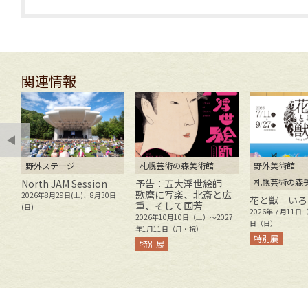
関連情報
野外ステージ
札幌芸術の森美術館
野外美術館
札幌芸術の森
新
North JAM Session
予告：五大浮世絵師
作
歌麿に写楽、北斎と広
2026年8月29日(土)、8月30日
花と獣 いろ
重、そして国芳
(日)
2026年７月11日
2026年10月10日（土）～2027
日（日）
年1月11日（月・祝）
特別展
特別展