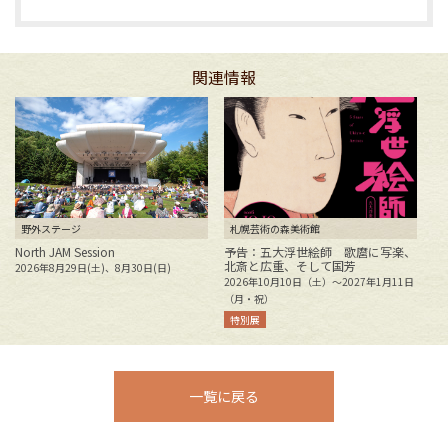
関連情報
野外ステージ
札幌芸術の森美術館
North JAM Session
予告：五大浮世絵師 歌麿に写楽、
北斎と広重、そして国芳
2026年8月29日(土)、8月30日(日)
花
2026年10月10日（土）～2027年1月11日
2
（月・祝）
特別展
一覧に戻る