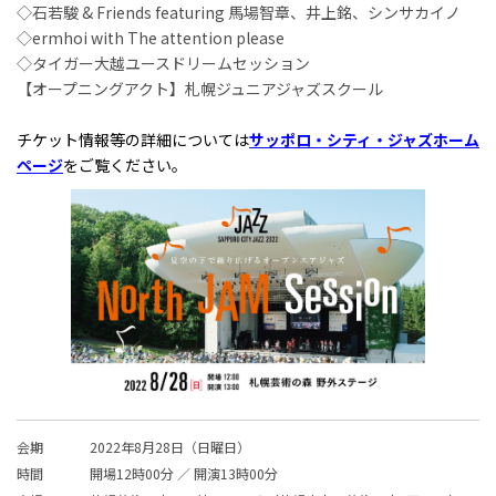
◇石若駿 & Friends featuring 馬場智章、井上銘、シンサカイノ
◇ermhoi with The attention please
◇タイガー大越ユースドリームセッション
【オープニングアクト】札幌ジュニアジャズスクール
チケット情報等の詳細については
サッポロ・シティ・ジャズホーム
ページ
をご覧ください。
会期
2022年8月28日（日曜日）
時間
開場12時00分 ／ 開演13時00分