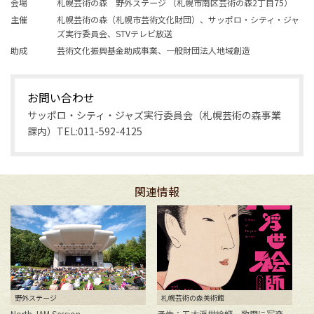
会場
札幌芸術の森 野外ステージ （札幌市南区芸術の森2丁目75）
主催
札幌芸術の森（札幌市芸術文化財団）、サッポロ・シティ・ジャ
ズ実行委員会、STVテレビ放送
助成
芸術文化振興基金助成事業、一般財団法人地域創造
お問い合わせ
サッポロ・シティ・ジャズ実行委員会（札幌芸術の森事業
課内）TEL:011-592-4125
関連情報
野外ステージ
札幌芸術の森美術館
North JAM Session
予告：五大浮世絵師 歌麿に写楽、