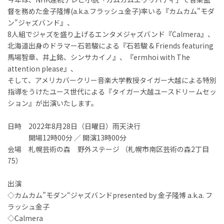
督を務めた金子隆博(a.k.a.フラッシュ金子)率いる『カムカム"モダ
ン"ジャズバンド』、
8人組でジャズを盛り上げるエンタメジャズバンド『Calmera』、
北海道出身のドラマー石若駿による『
石若駿 & Friends featuring
馬場智章、井上銘、シンサカイノ』、『ermhoi with The
attention please』、
そして、アメリカバークリー音楽大学教授タイガー大越による特別
指導をうけたユース世代による『タイガー大越ユースドリームセッ
ション』が出演いたします。
日時 2022年8月28日（日曜日）雨天決行
開場12時00分 ／ 開演13時00分
会場 札幌芸術の森 野外ステージ （札幌市南区芸術の森2丁目
75）
出演
◇カムカム”モダン“ジャズバンドpresented by 金子隆博 a.k.a. フ
ラッシュ金子
◇Calmera