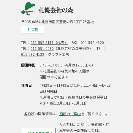
〒005-0864 札幌市南区芸術の森2丁目75番地
駐車場
TEL：
011-592-5111（代表）
FAX：011-592-4120
TEL：
011-591-0090
（札幌芸術の森美術館） TEL：
011-592-4122
（クラフト工房）
開園時間
9:45～17:00(6～8月は17:30まで)
※札幌芸術の森美術館の入園は
閉園の30分前まで
休園日
4月29日～11月3日は無休、11月4日～4月28
日は月曜日
※月曜日が祝日・振替休日の場合は翌平日
年末年始(12月29日～1月3日)
各施設の開館情報は、
施設のご案内
をご覧ください。
入園無料。ただし、美術館・駐
車場等の一部施設は有料。