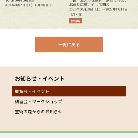
北斎と広重、そして国芳
2026年8月29日(土)、8月30日(日)
花
2026年10月10日（土）～2027年1月11日
2
（月・祝）
特別展
一覧に戻る
お知らせ・イベント
展覧会・イベント
講習会・ワークショップ
芸術の森からのお知らせ