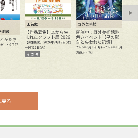
工芸館
野外美術館
野外
美術館
【作品募集】森から生
開催中：野外美術館謎
開催
まれたクラフト展 2026
解きイベント【星の彫
感で
とかたち
刻と失われた記憶】
かれ
【募集期間】2026年8月12日(水)
（土）～9月27
刻の
2026年6月1日(月)～2027年11月
～9月15日(火)
2025
3日(水・祝)
その他
年11月
に戻る