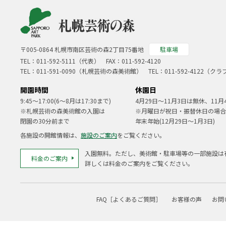
〒005-0864 札幌市南区芸術の森2丁目75番地
駐車場
TEL：
011-592-5111（代表）
FAX：011-592-4120
TEL：
011-591-0090
（札幌芸術の森美術館） TEL：
011-592-4122
（クラ
開園時間
休園日
9:45～17:00(6～8月は17:30まで)
4月29日～11月3日は無休、11月
※札幌芸術の森美術館の入園は
※月曜日が祝日・振替休日の場合
閉園の30分前まで
年末年始(12月29日～1月3日)
各施設の開館情報は、
施設のご案内
をご覧ください。
入園無料。ただし、美術館・駐車場等の一部施設は
料金のご案内
詳しくは料金のご案内をご覧ください。
FAQ［よくあるご質問］
お客様の声
お問