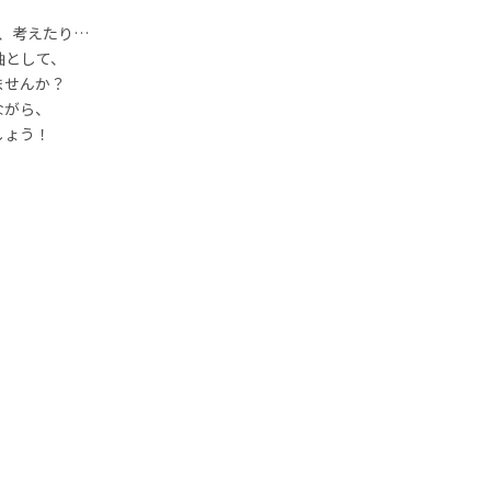
、考えたり…
軸として、
ませんか？
ながら、
しょう！