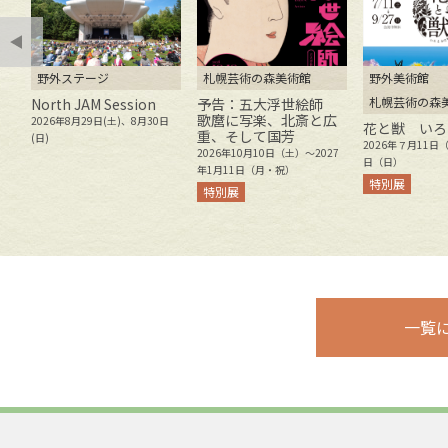
野外ステージ
札幌芸術の森美術館
野外美術館
札幌芸術の森
ト
North JAM Session
予告：五大浮世絵師
歌麿に写楽、北斎と広
2026年8月29日(土)、8月30日
花と獣 いろ
重、そして国芳
8
(日)
2026年７月11日
2026年10月10日（土）～2027
月
日（日）
年1月11日（月・祝）
特別展
特別展
一覧