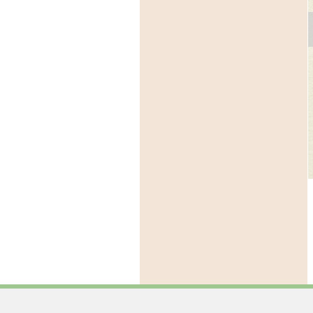
芸館
園内イベント
園内イベント
催中：クラフトギャ
令和８年度イベント・
芸森アートマーケッ
リー VESTPOCKET
展覧会スケジュール
2026
充ちる夏、盛る森"
2026年4月29日(祝:水)、6月2
26年7月11日(土)～9月27日
日(日)、7月20日(祝:月）、9
27日(日)
の他