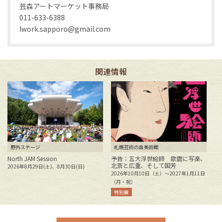
芸森アートマーケット事務局
011-633-6388
lwork.sapporo@gmail.com
関連情報
野外ステージ
札幌芸術の森美術館
North JAM Session
予告：五大浮世絵師 歌麿に写楽、
北斎と広重、そして国芳
2026年8月29日(土)、8月30日(日)
花
2026年10月10日（土）～2027年1月11日
2
（月・祝）
特別展