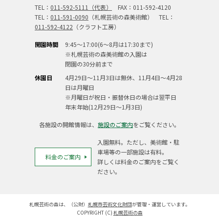
TEL：
011-592-5111（代表）
FAX：011-592-4120
TEL：
011-591-0090
（札幌芸術の森美術館） TEL：
011-592-4122
（クラフト工房）
開園時間
9:45～17:00(6～8月は17:30まで)
※札幌芸術の森美術館の入園は
閉園の30分前まで
休園日
4月29日～11月3日は無休、11月4日～4月28
日は月曜日
※月曜日が祝日・振替休日の場合は翌平日
年末年始(12月29日～1月3日)
各施設の開館情報は、
施設のご案内
をご覧ください。
入園無料。ただし、美術館・駐
車場等の一部施設は有料。
料金のご案内
詳しくは料金のご案内をご覧く
ださい。
札幌芸術の森は、（公財）
札幌市芸術文化財団
が管理・運営しています。
COPYRIGHT (C)
札幌芸術の森