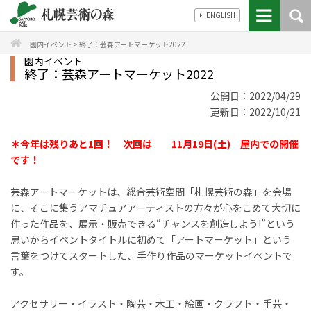
ENGLISH
園内イベント
>
終了：芸森アートマーケット2022
園内イベント
終了：芸森アートマーケット2022
公開日：2022/04/29
更新日：2022/10/21
＊今年は残りあと1回！
次回は 11月19日(土) 屋内での開催
です！
芸森アートマーケットは、総合芸術空間「札幌芸術の森」を会場
に、そこに集うアマチュアアーティストの方々が心をこめて大切に
作った作品を、展示・販売できる
“
チャンスを創造しよう
!”
という
思いからイベントタイトルに初めて「アートマーケット」という
言葉をつけてスタートした、手作り作品のマーケットイベントで
す。
アクセサリー・イラスト・陶芸・木工・絵画・クラフト・手芸・