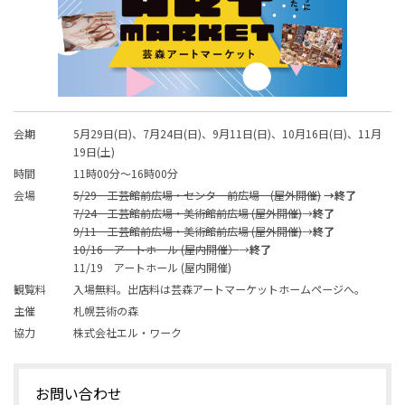
会期
5月29日(日)、7月24日(日)、9月11日(日)、10月16日(日)、11月
19日(土)
時間
11時00分～16時00分
会場
5/29 工芸館前広場・センター前広場 (屋外開催)
→終了
7/24 工芸館前広場・美術館前広場 (屋外開催)
→
終了
9/11 工芸館前広場・美術館前広場 (屋外開催)
→
終了
10/16 アートホール (屋内開催）
→
終了
11/19 アートホール (屋内開催)
観覧料
入場無料。出店料は芸森アートマーケットホームページへ。
主催
札幌芸術の森
協力
株式会社エル・ワーク
お問い合わせ