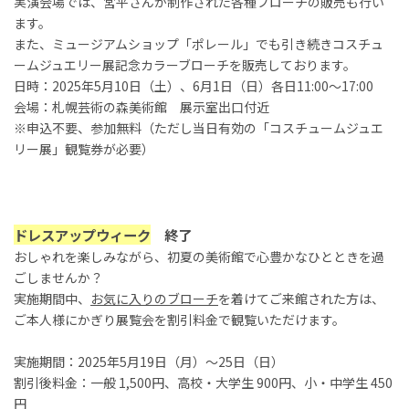
実演会場では、宮平さんが制作された各種ブローチの販売も行い
ます。
また、ミュージアムショップ「ポレール」でも引き続きコスチュ
ームジュエリー展記念カラーブローチを販売しております。
日時：2025年5月10日（土）、6月1日（日）各日11:00〜17:00
会場：札幌芸術の森美術館 展示室出口付近
※申込不要、参加無料（ただし当日有効の「コスチュームジュエ
リー展」観覧券が必要）
ドレスアップウィーク
終了
おしゃれを楽しみながら、初夏の美術館で心豊かなひとときを過
ごしませんか？
実施期間中、
お気に入りのブローチ
を着けてご来館された方は、
ご本人様にかぎり展覧会を割引料金で観覧いただけます。
実施期間：2025年5月19日（月）～25日（日）
割引後料金：一般 1,500円、高校・大学生 900円、小・中学生 450
円