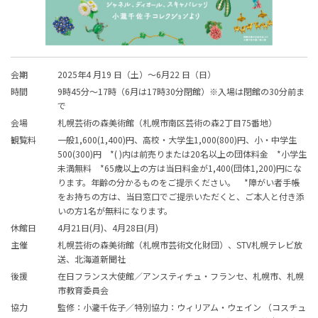
会期
2025年4 月19 日（土）～6月22 日（日）
時間
9時45分～17時（6月は17時30分閉館）※入場は閉館の30分前ま
で
会場
札幌芸術の森美術館（札幌市南区芸術の森
2
丁目
75
番地）
観覧料
一般1,600(1,400)円、高校・大学生1,000(800)円、小・中学生
500(300)円 *( )内は前売りまたは20名以上の団体料金 *小学生
未満無料 *65歳以上の方は当日料金が1,400(団体1,200)円にな
ります。年齢の分かるものをご提示ください。 *障がい者手帳
をお持ちの方は、当日窓口でご提示いただくと、ご本人と付き添
いの方1名が無料になります。
休館日
4月21日(月)、4月28日(月)
主催
札幌芸術の森美術館（札幌市芸術文化財団）、STV札幌テレビ放
送、北海道新聞社
後援
在日フランス大使館／アンスティチュ・フランセ、札幌市、札幌
市教育委員会
協力
監修：小瀧千佐子／特別協力：ウィリアム・ウェイン （コスチュ