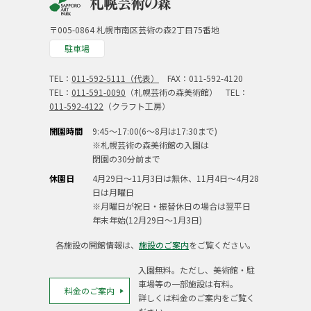
〒005-0864 札幌市南区芸術の森2丁目75番地
駐車場
TEL：
011-592-5111（代表）
FAX：011-592-4120
TEL：
011-591-0090
（札幌芸術の森美術館） TEL：
011-592-4122
（クラフト工房）
開園時間
9:45～17:00(6～8月は17:30まで)
※札幌芸術の森美術館の入園は
閉園の30分前まで
休園日
4月29日～11月3日は無休、11月4日～4月28
日は月曜日
※月曜日が祝日・振替休日の場合は翌平日
年末年始(12月29日～1月3日)
各施設の開館情報は、
施設のご案内
をご覧ください。
入園無料。ただし、美術館・駐
車場等の一部施設は有料。
料金のご案内
詳しくは料金のご案内をご覧く