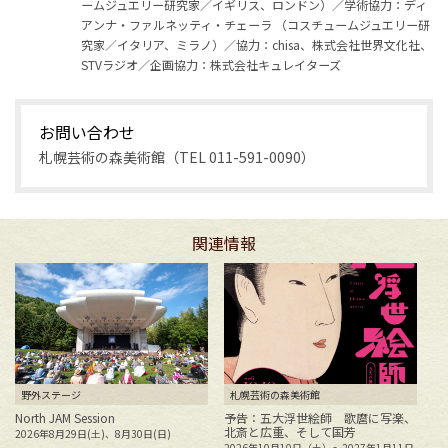
ームジュエリー研究家／イギリス、ロンドン）／学術協力：ディ
アンナ・ファルネッティ・チェーラ （コスチュームジュエリー研
究家／イタリア、ミラノ）／協力：chisa、株式会社世界文化社、
STVラジオ／企画協力：株式会社キュレイターズ
お問い合わせ
札幌芸術の森美術館（TEL 011-591-0090）
関連情報
野外ステージ
札幌芸術の森美術館
North JAM Session
予告：五大浮世絵師 歌麿に写楽、
北斎と広重、そして国芳
2026年8月29日(土)、8月30日(日)
花
2026年10月10日（土）～2027年1月11日