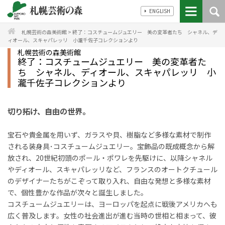
ENGLISH
札幌芸術の森美術館
>
終了：コスチュームジュエリー 美の変革者たち シャネル、デ
ィオール、スキャパレッリ 小瀧千佐子コレクションより
札幌芸術の森美術館
終了：コスチュームジュエリー 美の変革者た
ち シャネル、ディオール、スキャパレッリ 小
瀧千佐子コレクションより
切り拓け、自由の世界。
宝石や貴金属を用いず、ガラスや貝、樹脂など多様な素材で制作
される装身具･コスチュームジュエリー。宝飾品の既成概念から解
放され、
20
世紀初頭のポール・ポワレを先駆けに、以降シャネル
やディオール、スキャパレッリなど、フランスのオートクチュール
のデザイナーたちがこぞって取り入れ、自由な発想と多様な素材
で、個性豊かな作品が次々と誕生しました。
コスチュームジュエリーは、ヨーロッパを起点に戦後アメリカへも
広く普及します。女性の社会進出が進む当時の世相と相まって、彼