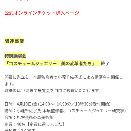
公式オンラインチケット購入ページ
関連事業
特別講演会
「コスチュームジュエリー 美の変革者たち」
終了
開幕に先立ち、本展監修者の小瀧千佐子氏による講演会を開催し
ます。
聴講後は17時まで展覧会を自由に観覧いただけます。
日時：4月18日(金) 14:00～（約90分／13時30分受付開始）
講師：小瀧千佐子氏(本展監修者、コスチュームジュエリー研究家)
会場：札幌芸術の森美術館
定員：40名【定員に達しました】
参加費：2,000円