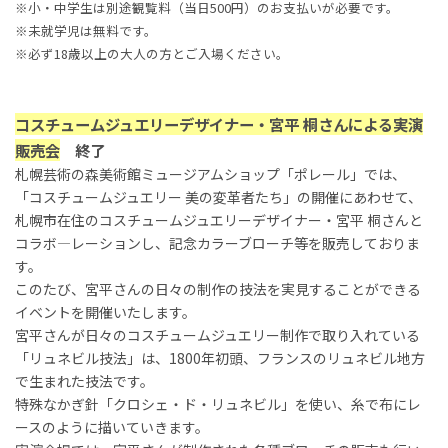
※小・中学生は別途観覧料（当日500円）のお支払いが必要です。
※未就学児は無料です。
※必ず18歳以上の大人の方とご入場ください。
コスチュームジュエリーデザイナー・宮平 桐さんによる実演
販売会
終了
札幌芸術の森美術館ミュージアムショップ「ポレール」では、
「コスチュームジュエリー 美の変革者たち」の開催にあわせて、
札幌市在住のコスチュームジュエリーデザイナー・宮平 桐さんと
コラボ—レーションし、記念カラーブローチ等を販売しておりま
す。
このたび、宮平さんの日々の制作の技法を実見することができる
イベントを開催いたします。
宮平さんが日々のコスチュームジュエリー制作で取り入れている
「リュネビル技法」は、1800年初頭、フランスのリュネビル地方
で生まれた技法です。
特殊なかぎ針「クロシェ・ド・リュネビル」を使い、糸で布にレ
ースのように描いていきます。