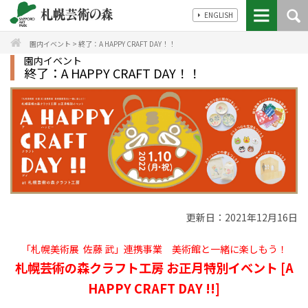
ENGLISH
園内イベント
>
終了：A HAPPY CRAFT DAY！！
園内イベント
終了：A HAPPY CRAFT DAY！！
更新日：
2021年12月16日
「札幌美術展 佐藤 武」連携事業 美術館と一緒に楽しもう！
札幌芸術の森クラフト工房 お正月特別イベント [A
HAPPY CRAFT DAY !!]