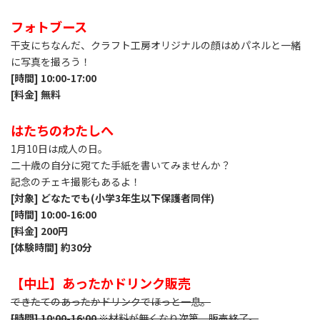
フォトブース
干支にちなんだ、クラフト工房オリジナルの顔はめパネルと一緒
に写真を撮ろう！
[時間]
10:00-17:00
[料金] 無料
はたちのわたしへ
1
月
10
日は成人の日。
二十歳の自分に宛てた手紙を書いてみませんか？
記念のチェキ撮影もあるよ！
[対象] どなたでも(小学3年生以下保護者同伴)
[時間]
10:00-16:00
[料金]
200
円
[体験時間] 約30分
【中止】あったかドリンク販売
できたてのあったかドリンクでほっと一息。
[時間]
10:00-16:00
※材料が無くなり次第、販売終了。