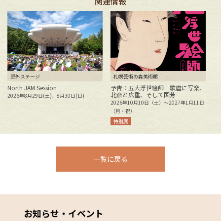
関連情報
野外ステージ
札幌芸術の森美術館
North JAM Session
予告：五大浮世絵師 歌麿に写楽、
北斎と広重、そして国芳
2026年8月29日(土)、8月30日(日)
花
2026年10月10日（土）～2027年1月11日
2
（月・祝）
特別展
一覧に戻る
お知らせ・イベント