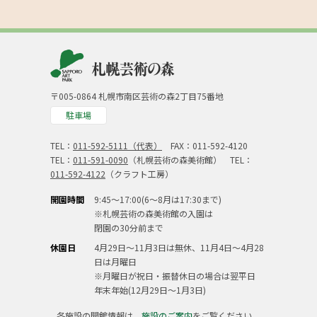
〒005-0864 札幌市南区芸術の森2丁目75番地
駐車場
TEL：
011-592-5111（代表）
FAX：011-592-4120
TEL：
011-591-0090
（札幌芸術の森美術館） TEL：
011-592-4122
（クラフト工房）
開園時間
9:45～17:00(6～8月は17:30まで)
※札幌芸術の森美術館の入園は
閉園の30分前まで
休園日
4月29日～11月3日は無休、11月4日～4月28
日は月曜日
※月曜日が祝日・振替休日の場合は翌平日
年末年始(12月29日～1月3日)
各施設の開館情報は、
施設のご案内
をご覧ください。