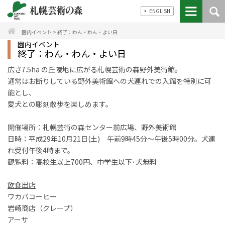
ENGLISH
園内イベント
>
終了：わん・わん・よい日
園内イベント
終了：わん・わん・よい日
広さ7.5ha の丘陵地に広がる札幌芸術の森野外美術館。
通常はお断りしている野外美術館への犬連れでの入館を特別に可
能とし、
愛犬との彫刻散歩を楽しめます。
開催場所：札幌芸術の森センター前広場、野外美術館
日時：平成29年10月21日(土) 午前9時45分〜午後5時00分。犬連
れ受付午後4時まで。
観覧料：高校生以上700円、中学生以下･犬無料
飲食出店
ワカバコーヒー
岩崎商店（クレープ）
アーサ