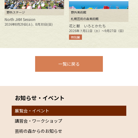
野外ステージ
野外美術館
札幌芸術の森美術館
North JAM Session
開
V
2026年8月29日(土)、8月30日(日)
花と獣 いろとかたち
20
2026年７月11日（土）～9月27日（日）
特別展
一覧に戻る
お知らせ・イベント
展覧会・イベント
講習会・ワークショップ
芸術の森からのお知らせ