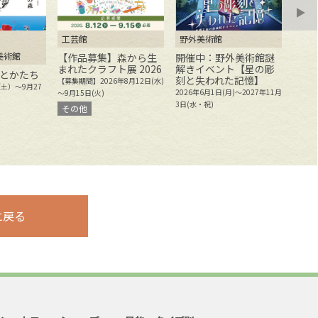
工芸館
野外美術館
野外
美術館
【作品募集】森から生
開催中：野外美術館謎
開催
まれたクラフト展 2026
解きイベント【星の彫
感で
とかたち
刻と失われた記憶】
かれ
【募集期間】2026年8月12日(水)
（土）～9月27
刻の
2026年6月1日(月)～2027年11月
～9月15日(火)
2025
3日(水・祝)
その他
年11月
に戻る