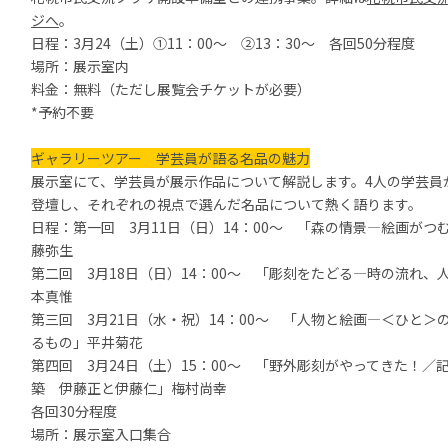
ジへ
。
日程：
3
月
24
（土）①11：00～ ②13：30～ 各回50分程度
場所：展示室内
料金：無料（ただし展覧会チケットが必要）
*予約不要
ギャラリーツアー 学芸員が語る名品の魅力
展示室にて、学芸員が展示作品について解説します。
4
人の学芸員
登壇し、それぞれの視点で選んだ名品について熱く語ります。
日程：第一回
3
月
11
日（日）14：00～ 「森の情景―絵画がつ
藤弥生
第二回
3
月
18
日（日）14：00～ 「彫刻をたどる―時の流れ、
本真惟
第三回
3
月
21
日（水・祝）14：00～ 「人物と絵画―＜ひと＞
るもの」平井菊花
第四回
3
月
24
日（土）15：00～ 「野外彫刻がやってきた！／
築 伊藤正と伊藤仁」梅村尚幸
各回30分程度
場所：展示室入口集合