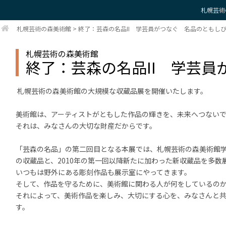
札幌芸術
札幌芸術の森美術館
>
終了：芸森の名品II 学芸員がつなぐ 名品のともし
札幌芸術の森美術館
終了：芸森の名品II 学芸
札幌芸術の森美術館の大規模な収蔵品展を開催いたします。
美術館は、アーティストがともした作品の輝きを、未来へつない
それは、みなさんの大切な財産だからです。
「芸森の名品」の第二回目となる本展では、札幌芸術の森美術館
の収蔵品と、2010年の第一回以降新たに加わった新収蔵品を多数
いつもは野外にある彫刻作品も展示室にやってきます。
そして、作品を守るために、美術館に関わる人が何をしているの
それによって、美術作品を楽しみ、大切にする心を、みなさんと
す。