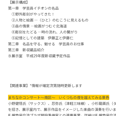
【展示構成】
第一章 学芸員イチオシの名品
①野外彫刻がやってきた！
②人物と絵画 ―〈ひと〉のむこうに見えるもの
③森の情景 ―絵画がつむぐ北海道
④彫刻をたどる ―時の流れ、人の繋がり
⑤記憶としての建築 伊藤正と伊藤仁
第二章 名品を守る、魅せる 学芸員のお仕事
第三章 新収蔵品紹介
Ｂ展示室 平成29年度新収蔵予定作品
【関連事業】*情報が確定次第随時更新します
まちなかコンサート～南区～ いくつもの夜を越えてみる景色
小野健悟氏（サックス）、忍弥氏（津軽三味線）、小杉龍画氏（
を招き、展示室内で、展示作品をイメージした楽曲の演奏を行い
札幌市民交流プラザ開設準備室との連携事業。詳細は
札幌市民交