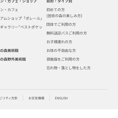
ラン・カフェ・ショップ
目的・タイプ別
ラン・カフェ
初めての方
(芸術の森の楽しみ方)
ジアムショップ「ポレール」
団体でご利用の方
ギャラリー“ベストポケッ
無料送迎バスご利用の方
お子様連れの方
術の森美術館
お体の不自由な方
術の森野外美術館
貸施設をご利用の方
忘れ物・落とし物をした方
ビリティ方針
お天気情報
ENGLISH