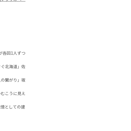
が各回
1
人ずつ
むぐ北海道」佐
人の繋がり」坂
のむこうに見え
記憶としての建