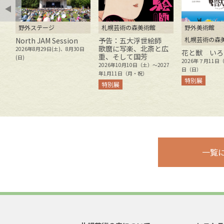
野外ステージ
札幌芸術の森美術館
野外美術館
札幌芸術の森
ト
North JAM Session
予告：五大浮世絵師
歌麿に写楽、北斎と広
2026年8月29日(土)、8月30日
花と獣 いろ
重、そして国芳
8
(日)
2026年７月11日
2026年10月10日（土）～2027
月
日（日）
年1月11日（月・祝）
特別展
特別展
一覧