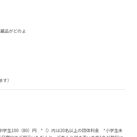
収蔵品がどのよ
ます）
小中学生100（80）円 *（）内は20名以上の団体料金 *小学生未