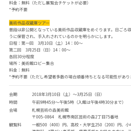
料金：無料（ただし展覧会チケットが必要）
*予約不要
美術作品収蔵庫ツアー
普段は非公開となっている美術作品収蔵庫をめぐります。日ごろ
うに保管され、手入れされているのかを明らかにします。
日程：第一回
3
月
10
日（土）14：00～
第二回
3
月
25
日（日）14：00～
各回30分程度
場所：美術館ロビー集合
料金：無料
*予約不要（ただし希望者多数の場合順番待ちとなる可能性があり
会期
2018年3月10日（土）～3月25日（日）
時間
午前9時45分〜午後5時（入館は午後4時30分まで）
会場
札幌芸術の森美術館
〒005-0864 札幌市南区芸術の森2丁目75番地
観覧料
一般500（400）円、高校・大学生250（200）円、