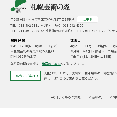
〒005-0864 札幌市南区芸術の森2丁目75番地
駐車場
TEL：
011-592-5111（代表）
FAX：011-592-4120
TEL：
011-591-0090
（札幌芸術の森美術館） TEL：
011-592-4122
（クラ
開園時間
休園日
9:45～17:00(6～8月は17:30まで)
4月29日～11月3日は無休、11月
※札幌芸術の森美術館の入園は
※月曜日が祝日・振替休日の場合
閉園の30分前まで
年末年始(12月29日～1月3日)
各施設の開館情報は、
施設のご案内
をご覧ください。
入園無料。ただし、美術館・駐車場等の一部施設は
料金のご案内
詳しくは料金のご案内をご覧ください。
FAQ［よくあるご質問］
お客様の声
お問