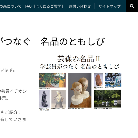
の森について
FAQ［よくあるご質問］
お問い合わせ
サイトマップ
び
員がつなぐ 名品のともしび
でいます。
学芸員イチオシ
展示。
かもご紹介。
共有していきま