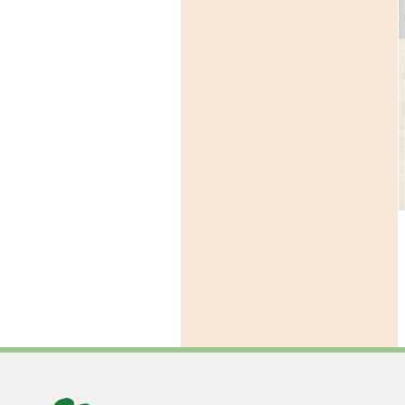
芸館
園内イベント
園内イベント
催中：クラフトギャ
令和８年度イベント・
芸森アートマーケッ
リー VESTPOCKET
展覧会スケジュール
2026
充ちる夏、盛る森"
2026年4月29日(祝:水)、6月2
26年7月11日(土)～9月27日
日(日)、7月20日(祝:月）、9
27日(日)
の他