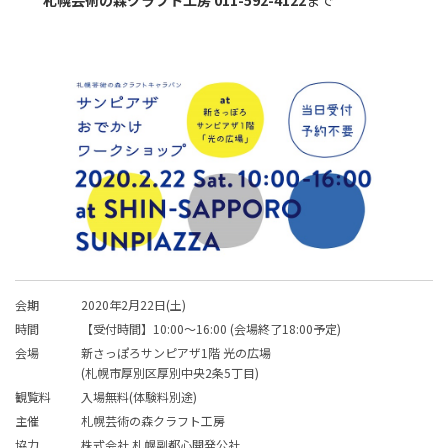
札幌芸術の森クラフト工房 011-592-4122
まで
会期
2020年2月22日(土)
時間
【受付時間】10:00～16:00 (会場終了18:00予定)
会場
新さっぽろサンピアザ1階 光の広場
(札幌市厚別区厚別中央2条5丁目)
観覧料
入場無料(体験料別途)
主催
札幌芸術の森クラフト工房
協力
株式会社 札幌副都心開発公社