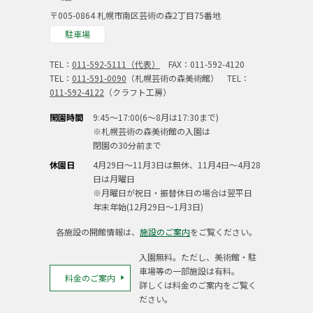
〒005-0864 札幌市南区芸術の森2丁目75番地
駐車場
TEL：
011-592-5111（代表）
FAX：011-592-4120
TEL：
011-591-0090
（札幌芸術の森美術館） TEL：
011-592-4122
（クラフト工房）
開園時間
9:45～17:00(6～8月は17:30まで)
※札幌芸術の森美術館の入園は
閉園の30分前まで
休園日
4月29日～11月3日は無休、11月4日～4月28
日は月曜日
※月曜日が祝日・振替休日の場合は翌平日
年末年始(12月29日～1月3日)
各施設の開館情報は、
施設のご案内
をご覧ください。
入園無料。ただし、美術館・駐
車場等の一部施設は有料。
料金のご案内
詳しくは料金のご案内をご覧く
ださい。