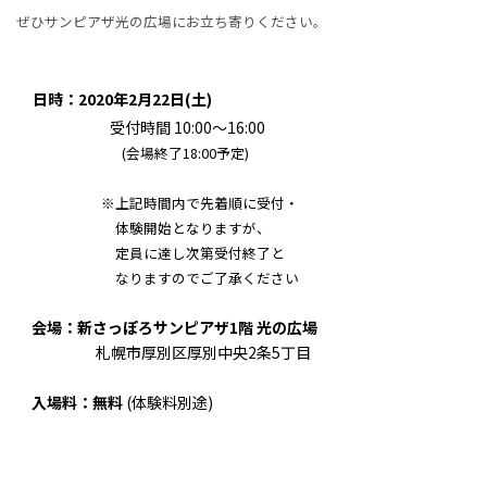
ぜひサンピアザ光の広場にお立ち寄りください。
日時：
2020
年
2
月
22
日
(
土
)
受付時間
10:00
～
16:00
(
会場終了
18:00
予定
)
※上記時間内で先着順に受付・
体験開始となりますが、
定員に達し次第受付終了と
なりますのでご了承ください
会場：新さっぽろサンピアザ
1
階 光の広場
札幌市厚別区厚別中央
2
条
5
丁目
入場料：無料
(
体験料別途
)