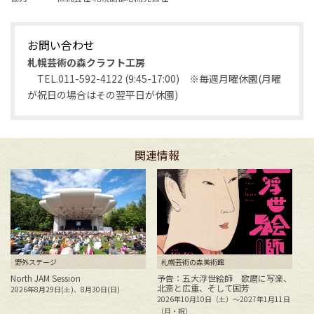
お問い合わせ
札幌芸術の森クラフト工房
TEL.011-592-4122 (9:45-17:00) ※毎週月曜休園(月曜
が祝日の場合はその翌平日が休園)
関連情報
野外ステージ
札幌芸術の森美術館
North JAM Session
予告：五大浮世絵師 歌麿に写楽、
北斎と広重、そして国芳
2026年8月29日(土)、8月30日(日)
花
2026年10月10日（土）～2027年1月11日
2
（月・祝）