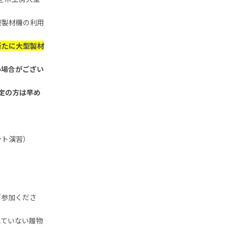
型製材機の利用
新たに大型製材
い場合がござい
定の方は早め
ント演習）
ご参加くださ
れていない履物