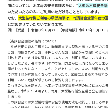
用については、木工房の安全管理のため、"
大型製材機安全講
いただいた方のみにご利用いただけることとしています。
なお、
大型製材機ご利用の承認期限は、同講習会受講年度の
と定めさせていただいております。
例）【受講日】令和８年８月23日【承認期限】令和10年３月31日
〈当講習会開催の経緯について〉
札幌芸術の森木工房では、昨年度まで大型製材機（大型帯のこ
こ盤、縦挽き丸のこ盤、手押しかんな盤、自動かんな盤）のご利
訓練を経て一定技量に達している方のみに利用を認めております
しかしながら、長年の利用の中で使用方法が自己流になってしま
認がおろそかになってしまうことがありました。また、利用から
で作業手順が覚束なくなってしまったり、加齢による筋力や視力の
利用において危険が感じられる状況も見られます。
これらの状況を踏まえ、木工房では作業事故予防の観点に立った
整理し、令和６年４月より、毎月、大型製材機安全講習会を開催
しました。
この講習会では大型製材機の安全な使用方法を確認し、日ごろの
いただく機会にしたいと考えており、承認期限内に
1
回以上の受講