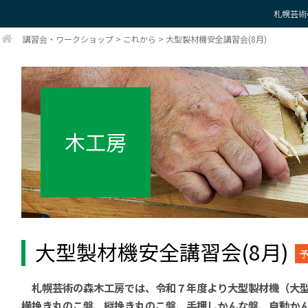
札幌芸術
講習会・ワークショップ
>
これから
>
大型製材機安全講習会(8月)
木工房
大型製材機安全講習会(8月)
札幌芸術の森木工房では、令和７年度より大型製材機（大
横挽き丸のこ盤、縦挽き丸のこ盤、手押しかんな盤、自動か