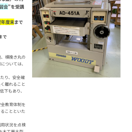
習会
"を受講
翌年度末
まで
まで
盤、横挽き丸の
用については、
。
ったり、安全確
長く離れること
低下もあり、
安全教育体制を
することといた
利用状況を点検
を木工房大型