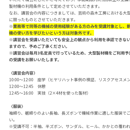
製材機の利用条件として定めさせていただきます。
なお、講習会の内容につきましては、芸術の森木工房における大
に限ったものとさせていただきます。
※
業務等で同等の機械の使用経験がある方のみを受講対象とし、
機の使い方を学びたいという方は対象外です。
※講習会を受講いただいても安全上の観点から利用を承認できな
ますので、予めご了承ください。
※講習会は毎月
3
名定員で行っているため、大型製材機をご利用予
の受講をお願いいたします。
〈講習会内容〉
10:00～12:00 座学（ヒヤリハット事例の検証、リスクアセスメ
12:00～12:45
休憩
12:45～16:00
実技（
2
×
4
材を使った製材）
〈服装〉
袖締り、裾締りのよい長袖、長ズボンで機械作業に適した服装で
い。
※受講不可：半袖、半ズボン、サンダル、ヒール、かかとの覆わ