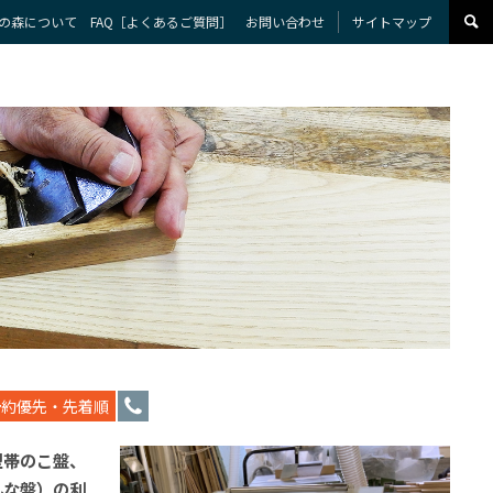
の森について
FAQ［よくあるご質問］
お問い合わせ
サイトマップ
予約優先・先着順
型帯のこ盤、
んな盤）の利