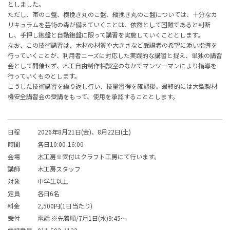
としました。
ただし、帯のこ盤、横挽き丸のこ盤、縦挽き丸のこ盤については、十分なカ
リキュラムを芸術の森が備えていくことは、依然として困難であると判断
し、手押し鉋盤と自動鉋盤に限って講習を実施していくこととします。
なお、この技術講習は、木材の材質や大きさなど受講者の希望に添い指導を
行っていくことが、利用者ニーズに対応した実践的な講習と捉え、単独の講習
会として開催せず、木工自由制作相談室のなかでマンツーマンにより指導を
行っていくものとします。
こうした技術講習を繰り返し行い、技量習得を確認後、最終的には大型製材
機安全講習会の受講をもって、使用を承認することとします。
日程
2026年8月21日(金)、8月22日(土)
時間
各日10:00-16:00
会場
木工房
※受付はクラフト工房にて行います。
講師
木工房スタッフ
対象
中学生以上
定員
各日6名
料金
2,500円(1日当たり)
受付
電話 ※先着順/7月1日(水)9:45～