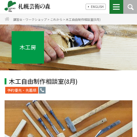
ENGLISH
講習会・ワークショップ
>
これから
>
木工自由制作相談室(8月)
木工房
木工自由制作相談室(8月)
予約優先・先着順