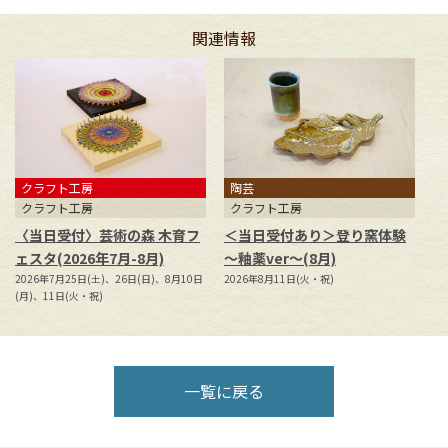
関連情報
クラフト工房
陶芸
クラフト工房
クラフト工房
〈当日受付〉芸術の森 木育フ
＜当日受付あり＞登り窯体験
「
ェスタ(2026年7月-8月)
～釉薬ver～(8月)
ト
2026年7月25日(土)、26日(日)、8月10日
2026年8月11日(火・祝)
20
(月)、11日(火・祝)
14
一覧に戻る