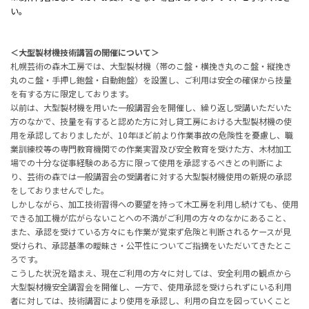
い。
＜大型製材機技術講習の開催について＞
札幌芸術の森木工房では、大型製材機（帯のこ盤・横挽き丸のこ盤・縦挽き
丸のこ盤・手押し鉋盤・自動鉋盤）を設置し、ご利用は安全の確保から技量
を有する方に限定しております。
以前は、大型製材機を用いた一般講習会を開催し、繰り返し受講いただいた
方のなかで、技量を有すると認めた方に対し貸工房における大型製材機の使
用を承認しておりましたが、
10
年ほど前より作業事故の危険性を憂慮し、職
業訓練校等の専門教育機関での作業実習及び安全教育を受けた方、木材加工
場での十分な従事経験のある方に限って使用を承認するべきとの判断によ
り、芸術の森では一般講習会の受講者に対する大型製材機使用の新規の承認
をしておりませんでした。
しかしながら、加工技術習得への要望を持って木工房を利用し続けても、使用
できる加工機が広がらないことへの不満がご利用の方々のなかにあること、
また、承認を受けている方々にも作業が覚束ず危険と判断されるケースが見
受けられ、承認基準の曖昧さ・公平性についてご指摘をいただいてきたとこ
ろです。
こうした状況を踏まえ、現在ご利用の方々に対しては、安全利用の観点から
大型製材機安全講習会を開催し、一方で、使用承認を受けられずにいる利用
者に対しては、技術講習により使用を承認し、利用の自立を図っていくこと