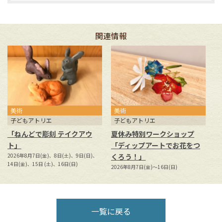
関連情報
美術
美術
子どもアトリエ
子どもアトリエ
「ねんどで彫刻 テイクアウ
夏休み特別ワークショップ
＜
ト」
「ディップアートでお花をつ
る
2026年8月7日(金)、8日(土)、9日(日)、
くろう！」
14日(金)、15日 (土)、16日(日)
2026年8月7日(金)～16日(日)
一覧に戻る