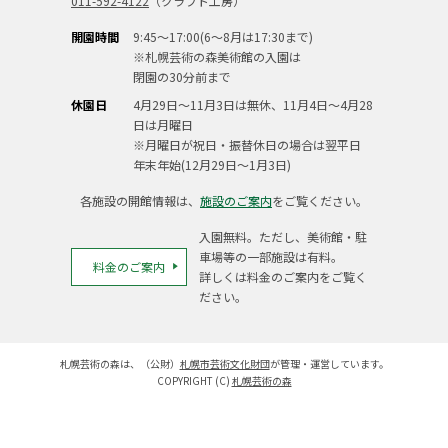
011-592-4122
（クラフト工房）
開園時間
9:45～17:00(6～8月は17:30まで)
※札幌芸術の森美術館の入園は
閉園の30分前まで
休園日
4月29日～11月3日は無休、11月4日～4月28
日は月曜日
※月曜日が祝日・振替休日の場合は翌平日
年末年始(12月29日～1月3日)
各施設の開館情報は、
施設のご案内
をご覧ください。
入園無料。ただし、美術館・駐
車場等の一部施設は有料。
料金のご案内
詳しくは料金のご案内をご覧く
ださい。
札幌芸術の森は、（公財）
札幌市芸術文化財団
が管理・運営しています。
COPYRIGHT (C)
札幌芸術の森