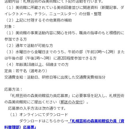
活動内容：札幌芸術の森美術館にて下記の活動を行います。
（１）美術館に所蔵されている美術図書並びに関連資料（新聞記事、ダ
イレクトメール、チラシ、ニュースレター）の分類・整理
（２）上記に付随するその他業務の補助
対象：
（１）美術館の事業活動内容に関心を持ち、職員の指導のもと積極的に
参加できる方
（２）通年で活動が可能な方
（３）水曜日から金曜日までのうち、午前の部（午前10時～12時）また
は午後の部（午後1時～3時）に週2回程度参加できる方
（４）年齢満18歳以上、68歳までの方
定員：若干名（選考あり）
交通費支給：活動日、研修日等に出席した交通費実費相当分
応募方法：
「札幌芸術の森美術館協力員応募票」に必要事項を記入し、札幌芸術
の森美術館宛にご提出ください（
郵送のみ受付
）。
応募票の入手方法は次の通りです。
（１）オンラインにてダウンロード
ダウンロードはこちらから→
「札幌芸術の森美術館協力員（資
料整理部）応募票」