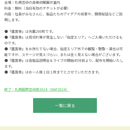
会場：札幌芸術の森美術館展示室内
料金：無料（当日有効のチケットが必要）
内容：社長がみなさんに、製品たちのアイデアの背景や、開発秘話などご説
明します。
●『鑑賞券』は先着200枚です。
●『鑑賞券』は見切れ等が発生しない「指定エリア」へご入場いただけるも
のです。
●『鑑賞券』をお持ちでない場合、指定エリア外での観覧・聴取・滞在は可
能ですが、ステージが見えづらい、または全く見えない場合がございます。
●『鑑賞券』は各製品説明会＆ライブの開始45分前より、配布を開始いたし
ます。
●『鑑賞券』はお一人様１日１枚までとさせていただきます。
終了：札幌国際芸術祭2024（SIAF2024）
一覧に戻る