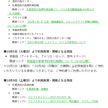
芸術の森センター
札幌芸術の森野外美術館
関連リンク：
札幌芸術の森野外美術館フリーパスの有効期限延長のお知らせ
（9/30更新）
クラフト工房
関連リンク：
【10月１日～】工芸・版画講習会、ふらっとクラフト体験の再開に
ついて(10/1公開)
有島武郎旧邸
佐藤忠良記念子どもアトリエ
ごちそうキッチン「畑のはる」(芸術の森センター2階)
関連リンク：
【2021年10月】レストラン・カフェの定休日について
■10月5日（火曜日）より利用再開・開館となる施設
貸施設（アートホール、アトリエ・ロッジ、野外ステージ）
関連リンク：
貸施設の新規予約受付再開について（9/30公開）
※10月1日（金曜日）～10月4日（月曜日）の期間に上記貸施設を既にご予約
いただいているお客様につきましては、ご予約通りご利用いただけます。
■10月9日（土曜日）より利用再開・開館となる施設
札幌芸術の森美術館
関連リンク：
札幌美術展 佐藤武
工芸館
関連リンク1：
クラフトギャラリー VEST POCKET -秋-
関連リンク2：
クラフトギャラリー VEST POCKET 特別展示 マグカップの森