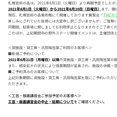
札幌芸術の森は、2021年6月1日（火曜日）より再開予定でしたが
2021年6月1日（火曜日）から
2021年6月20日（日曜日）
まで、
園
現在、札幌芸術の森美術館にて開催しております展覧会「
THE ド
楽しみにされていた皆様には大変申し訳ございませんが、ご理解
同期間、駐車場に関しましても利用停止となりますのでご了承く
このほか、上記期間中の野外ステージ開催イベントは、主催団体
＜貸施設・貸工房・汎用陶芸窯ご利用のお客様へ＞
■新規ご予約について
2021年6月21日（月曜日）以降
の貸施設・貸工房・汎用陶芸窯の
また、感染拡大の状況により措置期間が延長され、施設の休館・
■ご予約済みのお客様について
上記対象期間に貸施設・貸工房・汎用陶芸窯を既にご予約いただ
ただきます。
＜工芸・版画講習会ご参加予定のお客様へ＞
工芸・版画講習会の中止・延期について
をご確認ください。