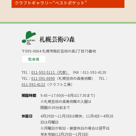
クラフトギャラリー“ベストポケット”
〒005-0864 札幌市南区芸術の森2丁目75番地
駐車場
TEL：
011-592-5111（代表）
FAX：011-592-4120
TEL：
011-591-0090
（札幌芸術の森美術館） TEL：
011-592-4122
（クラフト工房）
開園時間
9:45～17:00(6～8月は17:30まで)
※札幌芸術の森美術館の入園は
閉園の30分前まで
休園日
4月29日～11月3日は無休、11月4日～4月28
日は月曜日
※月曜日が祝日・振替休日の場合は翌平日
年末年始(12月29日～1月3日)