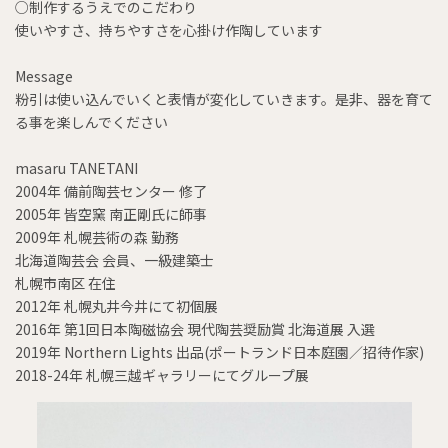
○
制作するうえでのこだわり
使いやすさ、持ちやすさを心掛け作陶しています
Message
粉引は使い込んでいくと表情が変化していきます。是非、器を育て
る事を楽しんでください
masaru TANETANI
2004年 備前陶芸センター 修了
2005年 皆空窯 南正剛氏に師事
2009年 札幌芸術の森 勤務
北海道陶芸会 会員、一級建築士
札幌市南区 在住
2012年 札幌丸井今井にて初個展
2016年 第1回日本陶磁協会 現代陶芸奨励賞 北海道展 入選
2019年 Northern Lights 出品(ポートランド日本庭園／招待作家)
2018-24年 札幌三越ギャラリーにてグループ展