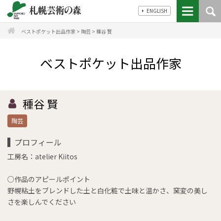
ENGLISH
ベストポケット出品作家
>
陶芸
>
種谷 賢
ベストポケット出品作家
種谷 賢
陶芸
プロフィール
工房名：atelier Kiitos
○作品のアピールポイント
野幌粘土をブレンドした土と白化粧で土味と温かさ、窯変の美し
さを楽しんでください