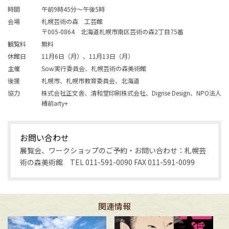
時間
午前9時45分～午後5時
会場
札幌芸術の森 工芸館
〒005-0864 北海道札幌市南区芸術の森2丁目75番
観覧料
無料
休館日
11月6日（月）、11月13日（月）
主催
Sow実行委員会、札幌芸術の森美術館
後援
札幌市、札幌市教育委員会、北海道
協力
株式会社正文舎、清和堂印刷株式会社、Digrise Design、NPO法人
樽前arty+
お問い合わせ
展覧会、ワークショップのご予約・お問い合わせ：札幌芸
術の森美術館 TEL 011-591-0090 FAX 011-591-0099
関連情報