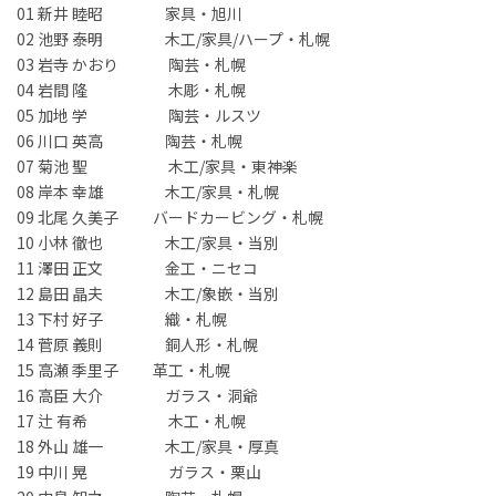
01 新井 睦昭 家具・旭川
02 池野 泰明 木工/家具/ハープ・札幌
03 岩寺 かおり 陶芸・札幌
04 岩間 隆 木彫・札幌
05 加地 学 陶芸・ルスツ
06 川口 英高 陶芸・札幌
07 菊池 聖 木工/家具・東神楽
08 岸本 幸雄 木工/家具・札幌
09 北尾 久美子 バードカービング・札幌
10 小林 徹也 木工/家具・当別
11 澤田 正文 金工・ニセコ
12 島田 晶夫 木工/象嵌・当別
13 下村 好子 織・札幌
14 菅原 義則 銅人形・札幌
15 高瀬 季里子 革工・札幌
16 高臣 大介 ガラス・洞爺
17 辻 有希 木工・札幌
18 外山 雄一 木工/家具・厚真
19 中川 晃 ガラス・栗山