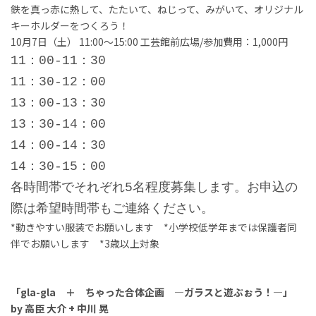
鉄を真っ赤に熱して、たたいて、ねじって、みがいて、オリジナル
キーホルダーをつくろう！
10月7日（土） 11:00～15:00 工芸館前広場/参加費用：1,000円
11：00-11：30
11：30-12：00
13：00-13：30
13：30-14：00
14：00-14：30
14：30-15：00
各時間帯でそれぞれ5名程度募集します。お申込の
際は希望時間帯もご連絡ください。
*動きやすい服装でお願いします *小学校低学年までは保護者同
伴でお願いします *3歳以上対象
「gla-gla ＋ ちゃった合体企画 ―ガラスと遊ぶぉう！―」
by 高臣 大介 + 中川 晃