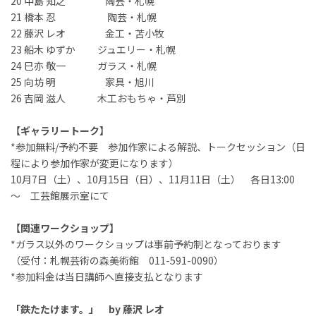
20 中島 知之 陶芸・札幌
21 橋本 忍 陶芸・札幌
22 藤沢 レオ 金工・苫小牧
23 船木 ゆずか ジュエリー・札幌
24 巳亦 敬一 ガラス・札幌
25 向坊 明 家具・旭川
26 吉岡 滋人 木工おもちゃ・芦別
【ギャラリートーク】
*参加無料/予約不要 参加作家による解説、トークセッション（日
程により参加作家が変更になります）
10月7日（土）、10月15日（日）、11月11日（土） 各日13:00
～ 工芸館展示室にて
【関連ワークショップ】
*ガラス以外のワークショップは事前予約制となっております
（受付：札幌芸術の森美術館 011-591-0090）
*参加料金は当日講師へ直接支払となります
「鉄たたけます。」 by 藤沢 レオ