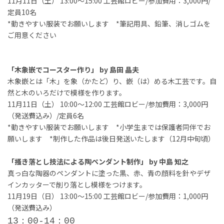
11月11日（土） 13:00～15:00 工芸館ロビー/参加費用：3,000円/
定員10名
*動きやすい服装でお願いします *筆記用具、鉛筆、消しゴムを
ご用意ください
「木象嵌でコースター作り」 by 島田 晶夫
木象嵌とは「木」を象（かたど）り、嵌（は）める木工芸です。自
然と木のいろだけで模様を作ります。
11月11日（土） 10:00～12:00 工芸館ロビー/参加費用：3,000円
（発送費込み）/定員6名
*動きやすい服装でお願いします *小学生までは保護者同伴でお
願いします *制作した作品は後日発送いたします（12月中旬頃）
「搔き落とし技法による陶ペンダント制作」 by 中島 知之
真っ白な陶器のペンダントに塗った黒、赤、青の顔料を針やデザ
インカッターで削り落とし模様をつけます。
11月19日（日） 13:00～15:00 工芸館ロビー/参加費用：1,000円
（発送費込み）
13：00-14：00