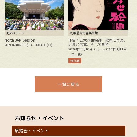
野外ステージ
札幌芸術の森美術館
North JAM Session
予告：五大浮世絵師 歌麿に写楽、
北斎と広重、そして国芳
2026年8月29日(土)、8月30日(日)
花
2026年10月10日（土）～2027年1月11日
2
（月・祝）
特別展
一覧に戻る
お知らせ・イベント
展覧会・イベント