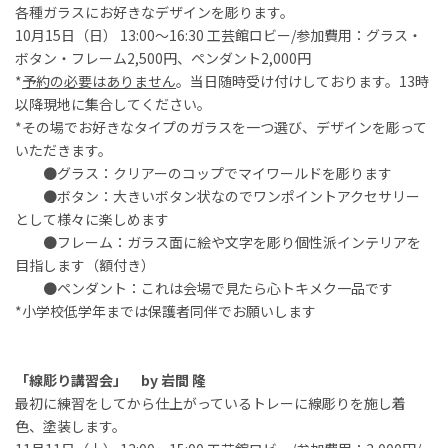
各種ガラスにお好きなデザインを彫ります。
10月15日（日） 13:00～16:30 工芸館ロビー/参加費用：グラス・
ボタン・フレーム2,500円、ペンダント2,000円
*
予約の必要はありません
。当日随時受け付けしております。13時
以降現地に集合してください。
*その場でお好きなタイプのガラスを一つ選び、デザインを彫って
いただきます。
●グラス：クリアーのコップでマイワールドを彫ります
●ボタン：大きいボタン状なのでワンポイントアクセサリー
として様々に楽しめます
●フレーム：ガラス面に絵や文字を彫り個性派インテリアを
目指します（額付き）
●ペンダント：これは会場で見たら心トキメク一品です
*小学校低学年までは保護者同伴でお願いします
「線彫り講習会」 by 岩間 隆
最初に練習をしてから仕上がっているトレーに線彫りを施し着
色、塗装します。