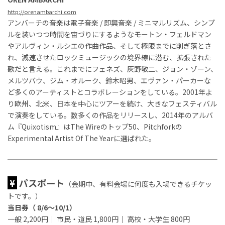
http://orenambarchi.com
アンバーチの音楽は電子音楽 / 即興音楽 / ミニマルリズム、シンプ
ルを装いつつ時間を宙づりにするようなモートン・フェルドマン
やアルヴィン・ルシエの作曲作品、そして極限までに削ぎ落とさ
れ、減速させたロックミュージックの境界線に潜む、拡張された
歌だと言える。これまでにフェネズ、灰野敬二、ジョン・ゾーン、
メルツバウ、ジム・オルーク、鈴木昭男、エヴァン・パーカーな
ど多くのアーティストとコラボレーションをしている。2001年よ
り欧州、北米、日本を中心にツアーを続け、大きなフェスティバル
で演奏をしている。数多くの作品をリリースし、2014年のアルバ
ム『Quixotism』はThe Wireのトップ50、Pitchforkの
Experimental Artist Of The Yearに選ばれた。
¥
パスポート
（会期中、有料会場に何度も入場できるチケッ
トです。）
当日券（ 8/6～10/1）
一般 2,200円｜ 市民・道民 1,800円｜ 高校・大学生 800円