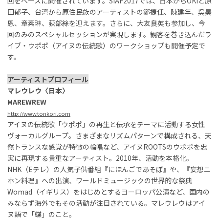
回をベースに開催されています。SIAF2017では、日本からOKIと原
田郁子、台湾から原住民族のアーティストの鄭捷任、陳建年、吳昊
恩、章素琳、荻部絲を迎えます。さらに、大友良英も参加し、今
回のみのスペシャルセッションが実現します。観客を巻き込んだラ
イブ・ウポポ（アイヌの伝統歌）のワークショップも開催予定で
す。
アーティストプロフィール
マレウレウ〈日本〉
MAREWREW
http://www.tonkori.com
アイヌの伝統歌「ウポポ」の再生と伝承をテーマに活動する女性
ヴォーカルグループ。さまざまなリズムパターンで構成される、天
然トランスな感覚が特徴の輪唱など、アイヌROOTSのウポポを忠
実に再現する貴重なアーティスト。2010年、活動を本格化。
NHK（Eテレ）の人気子供番組『にほんごであそぼ』や、『妄想ニ
ホン料理』への出演、ワールドミュージックの世界的な祭典
Womad（イギリス）をはじめとするヨーロッパ公演など、国内の
みならず海外でもその活動が注目されている。マレウレウはアイ
ヌ語で「蝶」のこと。