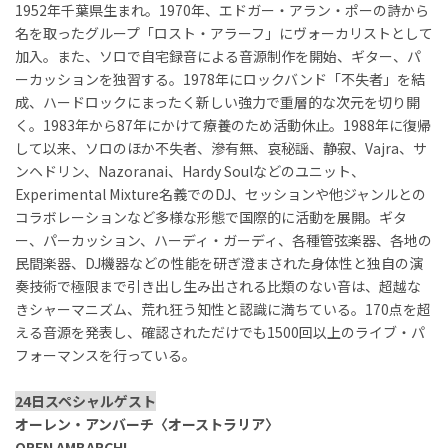
1952年千葉県生まれ。1970年、エドガー・アラン・ポーの詩から
名を取ったグループ「ロスト・アラーフ」にヴォーカリストとして
加入。また、ソロで自宅録音による音源制作を開始、ギター、パ
ーカッションを独習する。1978年にロックバンド「不失者」を結
成、ハードロックにまったく新しい強力で重層的な次元を切り開
く。1983年から87年にかけて療養のため活動休止。1988年に復帰
して以来、ソロのほか不失者、滲有無、哀秘謡、静寂、Vajra、サ
ンヘドリン、Nazoranai、Hardy Soulなどのユニット、
Experimental Mixture名義でのDJ、セッションや他ジャンルとの
コラボレーションなど多様な形態で国際的に活動を展開。ギタ
ー、パーカッション、ハーディ・ガーディ、各種管弦楽器、各地の
民間楽器、DJ機器などの性能を研ぎ澄まされた身体性と独自の演
奏技術で極限まで引き出し生み出される比類のない音は、超越な
きシャーマニズム、荒れ狂う知性と認識に満ちている。170点を超
える音源を発表し、確認されただけでも1500回以上のライブ・パ
フォーマンスを行っている。
24日スペシャルゲスト
オーレン・アンバーチ
〈オーストラリア〉
OREN AMBARCHI