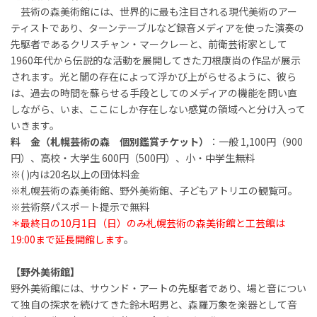
芸術の森美術館には、世界的に最も注目される現代美術のアー
ティストであり、ターンテーブルなど録音メディアを使った演奏の
先駆者であるクリスチャン・マークレーと、前衛芸術家として
1960年代から伝説的な活動を展開してきた刀根康尚の作品が展示
されます。光と闇の存在によって浮かび上がらせるように、彼ら
は、過去の時間を蘇らせる手段としてのメディアの機能を問い直
しながら、いま、ここにしか存在しない感覚の領域へと分け入って
いきます。
料 金（札幌芸術の森 個別鑑賞チケット）
：
一般 1,100円（900
円）、
高校・大学生 600円（500円）、小・中学生無料
※( )内は20名以上の団体料金
※札幌芸術の森美術館、野外美術館、子どもアトリエの観覧可。
※芸術祭パスポート提示で無料
＊最終日の10月1日（日）のみ札幌芸術の森美術館と工芸館は
19:00まで延長開館します
。
【野外美術館】
野外美術館には、サウンド・アートの先駆者であり、場と音につい
て独自の探求を続けてきた鈴木昭男と、森羅万象を楽器として音