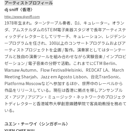
アーティストプロフィール
dj sniff〈香港〉
http://www.djsniff.com
1978年生まれ。ターンテーブル奏者、DJ、キュレーター。オラン
ダ、アムステルダムのSTEIM電子楽器スタジオで長年アーティステ
ィックディレクターとしてリサーチ、キュレーション、レジデンシ
ープログラムを任され、100以上のコンサートプログラムおよびア
ーティストプロジェクトを企画 / 製作。演奏家としてはターンテー
ブルと独自の演奏ツールを組み合わせながら実験音楽 / インプロビ
ゼーション / 電子音楽の分野で活動。これまでにCTM Berlin、
Warsaw Autumn、Flow FestivalHelsinki、REDCAT LA、March
Meeting Sharjah、Jazz em Agosto Lisbon、台北TranSonic、
Platforma Moscowなどへ参加するほか、世界中のレーベルから
作品をリリースしている。現在は香港に拠点を移しアンサンブル
ズ・アジア / アジアン・ミュージック・ネットワークのプロジェク
トディレクターと香港城市大學創意媒體學院で客員助教授を務めて
いる。
ユエン・チーワイ〈シンガポール〉
YUEN CHEE WAI