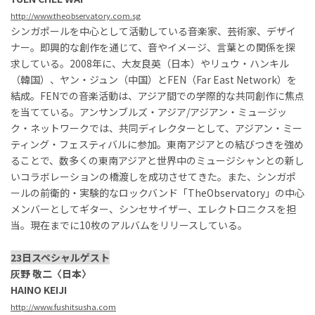
http://www.theobservatory.com.sg
シンガポールを中心として活動している音楽家、芸術家、デザイ
ナー。即興的な創作を通じて、音やイメージ、言葉との関係を探
求している。2008年に、大友良英（日本）やリュウ・ハンキル
（韓国）、ヤン・ジュン（中国）とFEN（Far East Network）を
結成。FENでの音楽活動は、アジア間での学際的な共同創作に焦点
を当てている。アンサンブルズ・アジア/アジアン・ミュージッ
ク・ネットワークでは、共同ディレクターとして、アジアン・ミー
ティング・フェスティバルに参加。東南アジアとの結びつきを強め
ることで、数多くの東南アジアと世界中のミュージシャンとの新し
いコラボレーションの橋渡しを成功させてきた。また、シンガポ
ールの前衛的・実験的なロックバンド「TheObservatory」の中心
メンバーとしてギター、シンセサイザー、エレクトロニクスを担
当。現在までに10枚のアルバムをリリースしている。
23日スペシャルゲスト
灰野 敬二〈日本〉
HAINO KEIJI
http://www.fushitsusha.com