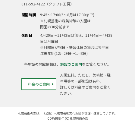
011-592-4122
（クラフト工房）
開園時間
9:45～17:00(6～8月は17:30まで)
※札幌芸術の森美術館の入園は
閉園の30分前まで
休園日
4月29日～11月3日は無休、11月4日～4月28
日は月曜日
※月曜日が祝日・振替休日の場合は翌平日
年末年始(12月29日～1月3日)
各施設の開館情報は、
施設のご案内
をご覧ください。
入園無料。ただし、美術館・駐
車場等の一部施設は有料。
料金のご案内
詳しくは料金のご案内をご覧く
ださい。
札幌芸術の森は、（公財）
札幌市芸術文化財団
が管理・運営しています。
COPYRIGHT (C)
札幌芸術の森