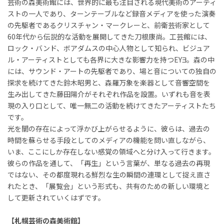
芸術の森美術館には、世界的に最も注目される現代美術のアーティ
ストの一人であり、ターンテーブルなど録音メディアを使った演奏
の先駆者であるクリスチャン・マークレーと、前衛芸術家として
60年代から伝説的な活動を展開してきた刀根康尚。工芸館には、
ロック・バンド、ボアダムスの中心人物として知られ、ビジュア
ル・アーティストとしても各界に大きな影響力を持つEYƎ。森の中
には、サウンド・アートの先駆者であり、場と音についての独自の
探求を続けてきた鈴木昭男と、森羅万象を楽器として音響空間を
生み出してきた藤田陽介がそれぞれ作品を設置。いずれも音を表
現の入り口として、唯一無二の活動を続けてきたアーティストたち
です。
光を闇の存在によって浮かび上がらせるように、彼らは、過去の
時間を蘇らせる手段としてのメディアの機能を問い直しながら、
いま、ここにしか存在しない感覚の領域へと分け入って行きます。
彼らの作品を通して、「再生」という言葉が、単なる過去の再現
ではない、その都度現れる鮮烈な生の瞬間の連環として捉え直さ
れたとき、「展覧会」という形式も、共有のための新しい環境と
して更新されていくはずです。
【札幌芸術の森美術館】