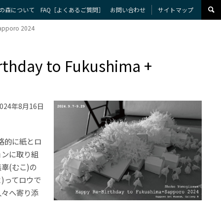
の森について
FAQ［よくあるご質問］
お問い合わせ
サイトマップ
apporo 2024
day to Fukushima +
024年8月16日
格的に紙とロ
ョンに取り組
辜(むこ)の
)ってロウで
人々へ寄り添