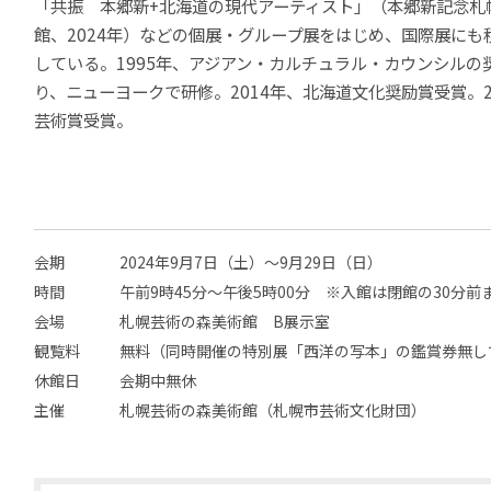
「共振 本郷新+北海道の現代アーティスト」（本郷新記念札
館、2024年）などの個展・グループ展をはじめ、国際展にも
している。1995年、アジアン・カルチュラル・カウンシルの
り、ニューヨークで研修。2014年、北海道文化奨励賞受賞。2
芸術賞受賞。
会期
2024年9月7日（土）～9月29日（日）
時間
午前9時45分〜午後5時00分 ※入館は閉館の30分前
会場
札幌芸術の森美術館 B展示室
観覧料
無料（同時開催の特別展「西洋の写本」の鑑賞券無し
休館日
会期中無休
主催
札幌芸術の森美術館（札幌市芸術文化財団）