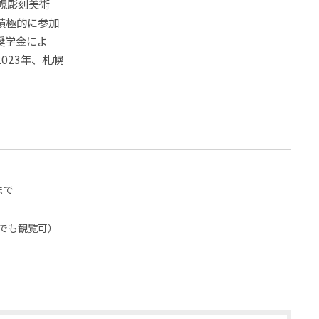
幌彫刻美術
積極的に参加
奨学金によ
023年、札幌
まで
でも観覧可）