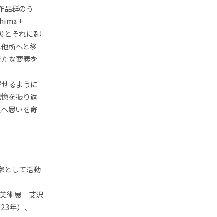
作品群のう
ima +
震災とそれに起
れ他所へと移
新たな要素を
寄せるように
記憶を振り返
在へ思いを寄
家として活動
幌美術展 艾沢
023年）、