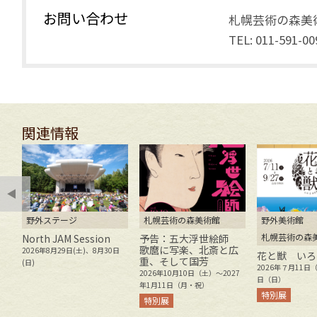
お問い合わせ
札幌芸術の森美
TEL: 011-591-00
関連情報
野外ステージ
札幌芸術の森美術館
野外美術館
札幌芸術の森
ト
North JAM Session
予告：五大浮世絵師
歌麿に写楽、北斎と広
2026年8月29日(土)、8月30日
花と獣 いろ
重、そして国芳
8
(日)
2026年７月11日
2026年10月10日（土）～2027
月
日（日）
年1月11日（月・祝）
特別展
特別展