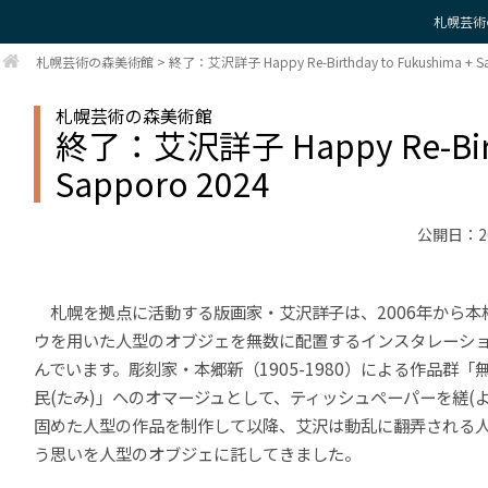
札幌芸術
札幌芸術の森美術館
>
終了：艾沢詳子 Happy Re-Birthday to Fukushima + S
札幌芸術の森美術館
終了：艾沢詳子 Happy Re-Birth
Sapporo 2024
公開日：2
札幌を拠点に活動する版画家・艾沢詳子は、2006年から本
ウを用いた人型のオブジェを無数に配置するインスタレーシ
んでいます。彫刻家・本郷新（1905-1980）による作品群「無
民(たみ)」へのオマージュとして、ティッシュペーパーを縒(よ
固めた人型の作品を制作して以降、艾沢は動乱に翻弄される
う思いを人型のオブジェに託してきました。