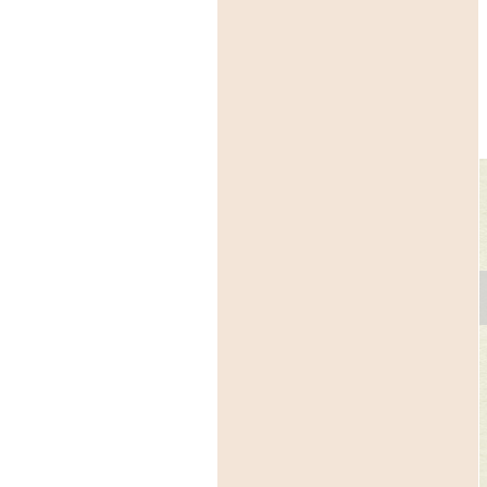
芸館
園内イベント
園内イベント
催中：クラフトギャ
令和８年度イベント・
芸森アートマーケッ
リー VESTPOCKET
展覧会スケジュール
2026
充ちる夏、盛る森"
2026年4月29日(祝:水)、6月2
26年7月11日(土)～9月27日
日(日)、7月20日(祝:月）、9
27日(日)
の他