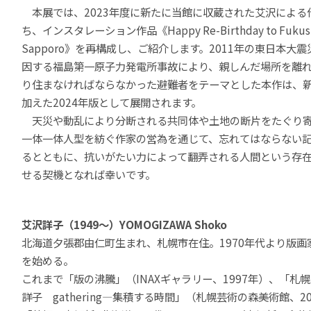
本展では、2023年度に新たに当館に収蔵された艾沢による
ち、インスタレーション作品《Happy Re-Birthday to Fukush
Sapporo》を再構成し、ご紹介します。
2011年の東日本大
因する福島第一原子力発電所事故により、親しんだ場所を離
り住まなければならなかった避難者をテーマとした本作は、
加えた2024年版として展開されます。
天災や動乱により分断される共同体や土地の断片をたぐり
一体一体人型を紡ぐ作家の営為を通じて、忘れてはならない
るとともに、抗いがたい力によって翻弄される人間という存
せる契機となれば幸いです。
艾沢詳子（1949～）YOMOGIZAWA Shoko
北海道夕張郡由仁町生まれ、札幌市在住。1970年代より版画
を始める。
これまで「版の沸騰」（INAXギャラリー、1997年）、「札
詳子 gathering―集積する時間」（札幌芸術の森美術館、2