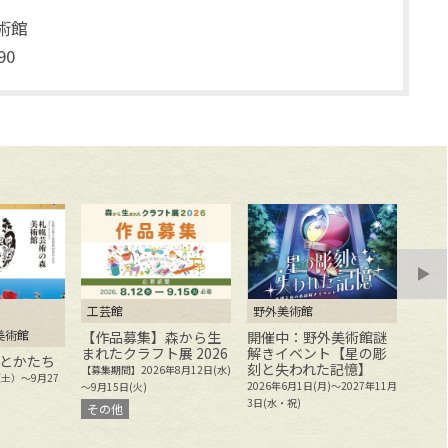
術館
90
工芸館
野外美術館
野外
美術館
【作品募集】森から生
開催中：野外美術館謎
開催
まれたクラフト展 2026
解きイベント【星の彫
感で
とかたち
刻と失われた記憶】
かれ
【募集期間】2026年8月12日(水)
（土）～9月27
刻の
2026年6月1日(月)～2027年11月
～9月15日(火)
2025
3日(水・祝)
その他
年11月