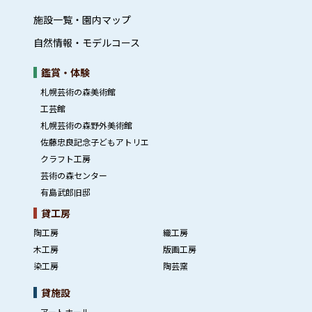
施設一覧・園内マップ
自然情報・モデルコース
鑑賞・体験
札幌芸術の森美術館
工芸館
札幌芸術の森野外美術館
佐藤忠良記念子どもアトリエ
クラフト工房
芸術の森センター
有島武郎旧邸
貸工房
陶工房
織工房
木工房
版画工房
染工房
陶芸窯
貸施設
アートホール