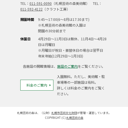
TEL：
011-591-0090
（札幌芸術の森美術館） TEL：
011-592-4122
（クラフト工房）
開園時間
9:45～17:00(6～8月は17:30まで)
※札幌芸術の森美術館の入園は
閉園の30分前まで
休園日
4月29日～11月3日は無休、11月4日～4月28
日は月曜日
※月曜日が祝日・振替休日の場合は翌平日
年末年始(12月29日～1月3日)
各施設の開館情報は、
施設のご案内
をご覧ください。
入園無料。ただし、美術館・駐
車場等の一部施設は有料。
料金のご案内
詳しくは料金のご案内をご覧く
ださい。
札幌芸術の森は、（公財）
札幌市芸術文化財団
が管理・運営しています。
COPYRIGHT (C)
札幌芸術の森