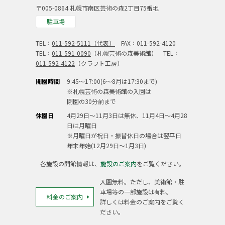
〒005-0864 札幌市南区芸術の森2丁目75番地
駐車場
TEL：
011-592-5111（代表）
FAX：011-592-4120
TEL：
011-591-0090
（札幌芸術の森美術館） TEL：
011-592-4122
（クラフト工房）
開園時間
9:45～17:00(6～8月は17:30まで)
※札幌芸術の森美術館の入園は
閉園の30分前まで
休園日
4月29日～11月3日は無休、11月4日～4月28
日は月曜日
※月曜日が祝日・振替休日の場合は翌平日
年末年始(12月29日～1月3日)
各施設の開館情報は、
施設のご案内
をご覧ください。
入園無料。ただし、美術館・駐
車場等の一部施設は有料。
料金のご案内
詳しくは料金のご案内をご覧く
ださい。