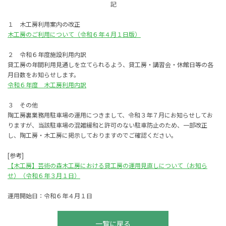
記
１ 木工房利用案内の改正
木工房のご利用について（令和６年４月１日版）
２ 令和６年度施設利用内訳
貸工房の年間利用見通しを立てられるよう、貸工房・講習会・休館日等の各
月日数をお知らせします。
令和６年度 木工房利用内訳
３ その他
陶工房裏業務用駐車場の運用につきまして、令和３年７月にお知らせしてお
りますが、当該駐車場の混雑緩和と許可のない駐車防止のため、一部改正
し、陶工房・木工房に掲示しておりますのでご確認ください。
[参考]
【木工房】芸術の森木工房における貸工房の運用見直しについて（お知ら
せ）（令和６年３月１日）
運用開始日：令和６年４月１日
一覧に戻る