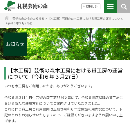
ENGLISH
芸術の森からのお知らせ
>
【木工房】芸術の森木工房における貸工房の運営について
（令和６年３月27日）
お知らせ
【木工房】芸術の森木工房における貸工房の運営
について（令和６年３月27日）
いつも木工房をご利用いただき、ありがとうございます。
令和６年３月１日付芸術の森工第
59
号文書にて、令和６年度以降の貸工房に
おける新たな運用方針についてご案内させていただきました。
これに伴う貸工房ご利用案内改正及び令和６年度施設利用内訳について、下
記のとおりお知らせいたしますので、ご確認くださいますようお願い申し上
げます。