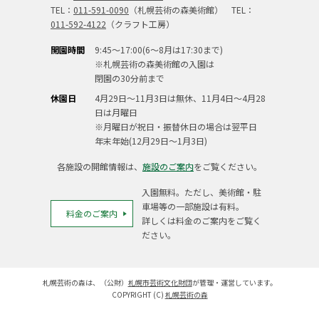
TEL：
011-591-0090
（札幌芸術の森美術館） TEL：
011-592-4122
（クラフト工房）
開園時間
9:45～17:00(6～8月は17:30まで)
※札幌芸術の森美術館の入園は
閉園の30分前まで
休園日
4月29日～11月3日は無休、11月4日～4月28
日は月曜日
※月曜日が祝日・振替休日の場合は翌平日
年末年始(12月29日～1月3日)
各施設の開館情報は、
施設のご案内
をご覧ください。
入園無料。ただし、美術館・駐
車場等の一部施設は有料。
料金のご案内
詳しくは料金のご案内をご覧く
ださい。
札幌芸術の森は、（公財）
札幌市芸術文化財団
が管理・運営しています。
COPYRIGHT (C)
札幌芸術の森