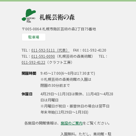
〒005-0864 札幌市南区芸術の森2丁目75番地
駐車場
TEL：
011-592-5111（代表）
FAX：011-592-4120
TEL：
011-591-0090
（札幌芸術の森美術館） TEL：
011-592-4122
（クラフト工房）
開園時間
9:45～17:00(6～8月は17:30まで)
※札幌芸術の森美術館の入園は
閉園の30分前まで
休園日
4月29日～11月3日は無休、11月4日～4月28
日は月曜日
※月曜日が祝日・振替休日の場合は翌平日
年末年始(12月29日～1月3日)
各施設の開館情報は、
施設のご案内
をご覧ください。
入園無料。ただし、美術館・駐