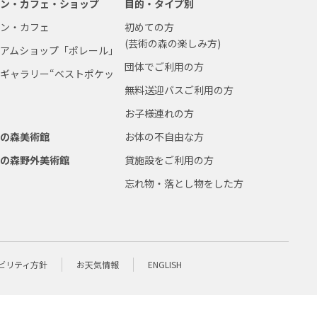
ラン・カフェ・ショップ
目的・タイプ別
ラン・カフェ
初めての方
(芸術の森の楽しみ方)
ジアムショップ「ポレール」
団体でご利用の方
ギャラリー“ベストポケッ
無料送迎バスご利用の方
お子様連れの方
術の森美術館
お体の不自由な方
術の森野外美術館
貸施設をご利用の方
忘れ物・落とし物をした方
ビリティ方針
お天気情報
ENGLISH