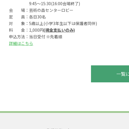
9:45～15:30(16:00会場終了)
会 場：芸術の森センターロビー
定 員：各日30名
対 象：5歳以上(小学3年生以下は保護者同伴)
料 金：1,000円
(現金支払いのみ)
申込方法：当日受付 ※先着順
詳細はこちら
一覧