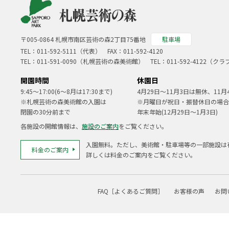
〒005-0864 札幌市南区芸術の森2丁目75番地
駐車場
TEL：
011-592-5111（代表）
FAX：011-592-4120
TEL：
011-591-0090
（札幌芸術の森美術館） TEL：
011-592-4122
（クラ
開園時間
休園日
9:45～17:00(6～8月は17:30まで)
4月29日～11月3日は無休、11月
※札幌芸術の森美術館の入園は
※月曜日が祝日・振替休日の場合
閉園の30分前まで
年末年始(12月29日～1月3日)
各施設の開館情報は、
施設のご案内
をご覧ください。
入園無料。ただし、美術館・駐車場等の一部施設は
料金のご案内
詳しくは料金のご案内をご覧ください。
FAQ［よくあるご質問］
お客様の声
お問