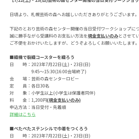
【7/22(土)・23(日)芸術の森センター開催の当日受付ワークシ
日頃より、札幌芸術の森へお越しいただきありがとうございます
下記のとおり芸術の森センター開催の当日受付ワークショップに
誠に勝手ながら受講料のお支払い方法を
現金支払いのみ
とさせて
ご不便をおかけいたしますが、どうぞよろしくお願いいたします
■
織機で裂織コースターを織ろう
日 時：
2023
年7月22日
(
土
)
・23日
(
日
)
9:45～15:30(16:00会場終了)
会 場：芸術の森センターロビー
定 員：各日30名
対 象：小学生以上(小学生は保護者同伴)
料 金：1,200円
(現金支払いのみ)
申込方法：当日受付・先着順
詳細はこちら
■ぺたぺたステンシルで巾着をつくろう
日 時：
2023
年7月22日
(
土
)
・23日
(
日
)