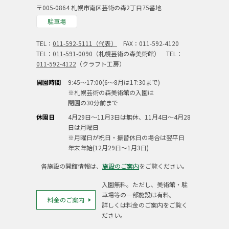
〒005-0864 札幌市南区芸術の森2丁目75番地
駐車場
TEL：
011-592-5111（代表）
FAX：011-592-4120
TEL：
011-591-0090
（札幌芸術の森美術館） TEL：
011-592-4122
（クラフト工房）
開園時間
9:45～17:00(6～8月は17:30まで)
※札幌芸術の森美術館の入園は
閉園の30分前まで
休園日
4月29日～11月3日は無休、11月4日～4月28
日は月曜日
※月曜日が祝日・振替休日の場合は翌平日
年末年始(12月29日～1月3日)
各施設の開館情報は、
施設のご案内
をご覧ください。
入園無料。ただし、美術館・駐
車場等の一部施設は有料。
料金のご案内
詳しくは料金のご案内をご覧く
ださい。