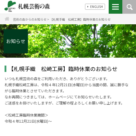
ENGLISH
芸術の森からのお知らせ
>
【札幌手織 松崎工房】臨時休業のお知らせ
お知らせ
【札幌手織 松崎工房】臨時休業のお知らせ
いつも札幌芸術の森をご利用いただき、ありがとうございます。
札幌手織松崎工房は、令和４年12月21日(水曜日)から当面の間、誠に勝手な
がら
臨時休業とさせていただきます。
なお再開につきましては、ホームページにてお知らせいたします。
ご迷惑をお掛けいたしますが、ご理解の程よろしくお願い申し上げます。
＜松崎工房臨時休業期間＞
令和４年12月21日
(水曜日
)～