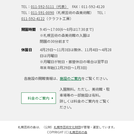
TEL：
011-592-5111（代表）
FAX：011-592-4120
TEL：
011-591-0090
（札幌芸術の森美術館） TEL：
011-592-4122
（クラフト工房）
開園時間
9:45～17:00(6～8月は17:30まで)
※札幌芸術の森美術館の入園は
閉園の30分前まで
休園日
4月29日～11月3日は無休、11月4日～4月28
日は月曜日
※月曜日が祝日・振替休日の場合は翌平日
年末年始(12月29日～1月3日)
各施設の開館情報は、
施設のご案内
をご覧ください。
入園無料。ただし、美術館・駐
車場等の一部施設は有料。
料金のご案内
詳しくは料金のご案内をご覧く
ださい。
札幌芸術の森は、（公財）
札幌市芸術文化財団
が管理・運営しています。
COPYRIGHT (C)
札幌芸術の森