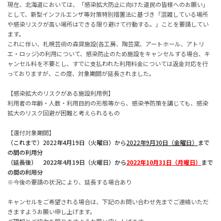
現在、北海道においては、「感染拡大防止に向けた道民の皆様へのお願い」
として、新型インフルエンザ等対策特別措置法に基づき「混雑している場所
や感染リスクが高い場所はできる限り避けて行動する。」ことを要請してい
ます。
これに伴い、札幌芸術の森貸施設(各工房、陶芸窯、アートホール、アトリ
エ・ロッジ)の利用について、感染防止のため施設をキャンセルする場合、キ
ャンセル料を不要とし、すでに支払われた利用料金については返金対応を行
っておりますが、この度、対象期間が延長されました。
【感染拡大のリスクがある施設利用例】
利用者の年齢・人数・利用目的の形態等から、感染予防策を講じても、感染
拡大のリスク回避が困難と考えられるもの
【還付対象期間】
（これまで）2022年4月19日（火曜日）から
2022年9月30日（金曜日）
まで
の間の利用分
（延長後） 2022年4月19日（火曜日）から
2022年10月31日（月曜日）
まで
の間の利用分
※今後の要請の状況により、延長する場合あり
キャンセルをご希望される場合は、下記のお問い合わせ先までご連絡いただ
きますようお願い申し上げます。