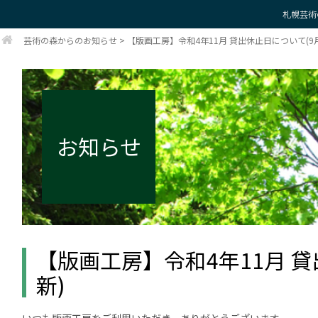
札幌芸術
芸術の森からのお知らせ
>
【版画工房】令和4年11月 貸出休止日について(9月
お知らせ
【版画工房】令和4年11月 貸
新)