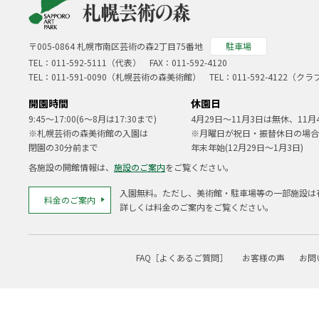
〒005-0864 札幌市南区芸術の森2丁目75番地
駐車場
TEL：
011-592-5111（代表）
FAX：011-592-4120
TEL：
011-591-0090
（札幌芸術の森美術館） TEL：
011-592-4122
（クラ
開園時間
休園日
9:45～17:00(6～8月は17:30まで)
4月29日～11月3日は無休、11月
※札幌芸術の森美術館の入園は
※月曜日が祝日・振替休日の場合
閉園の30分前まで
年末年始(12月29日～1月3日)
各施設の開館情報は、
施設のご案内
をご覧ください。
入園無料。ただし、美術館・駐車場等の一部施設は
料金のご案内
詳しくは料金のご案内をご覧ください。
FAQ［よくあるご質問］
お客様の声
お問