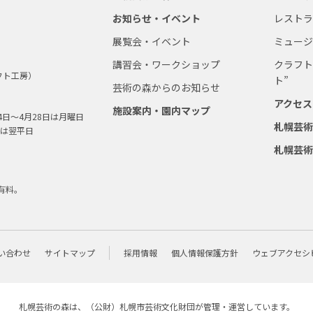
お知らせ・イベント
レスト
展覧会・イベント
ミュー
講習会・ワークショップ
クラフト
フト工房）
ト”
芸術の森からのお知らせ
アクセス
施設案内・園内マップ
4日～4月28日は月曜日
札幌芸
は翌平日
札幌芸
有料。
い合わせ
サイトマップ
採用情報
個人情報保護方針
ウェブアクセシ
札幌芸術の森は、（公財）
札幌市芸術文化財団
が管理・運営しています。