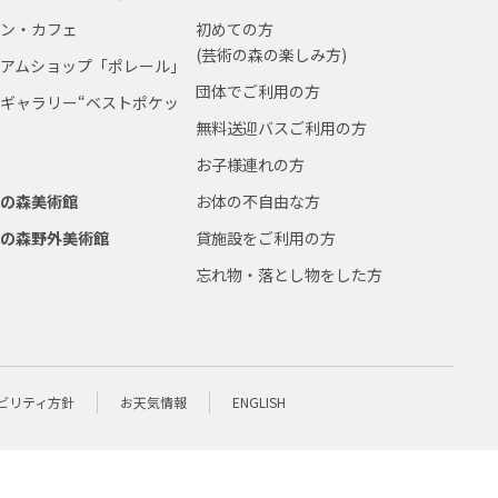
ラン・カフェ
初めての方
(芸術の森の楽しみ方)
ジアムショップ「ポレール」
団体でご利用の方
ギャラリー“ベストポケッ
無料送迎バスご利用の方
お子様連れの方
術の森美術館
お体の不自由な方
術の森野外美術館
貸施設をご利用の方
忘れ物・落とし物をした方
ビリティ方針
お天気情報
ENGLISH