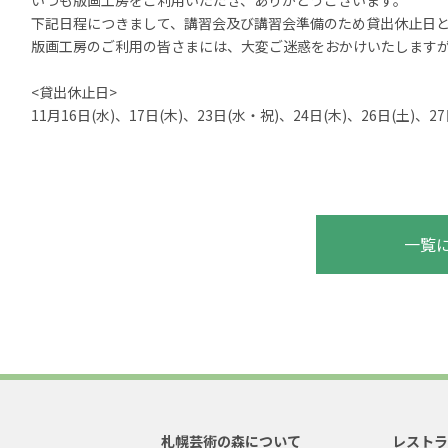
いつも版画工房をご利用いただき、ありがとうございます。
下記日程につきまして、講習会及び講習会準備のため貸出休止日
版画工房のご利用の皆さまには、大変ご迷惑をおかけいたします
<貸出休止日
>
11月16日
(
水
)
、17日
(
木
)
、23日
(
水・祝
)
、24日
(木
)
、26日
(
土
)
、27
以
一覧
札幌芸術の森について
レスト