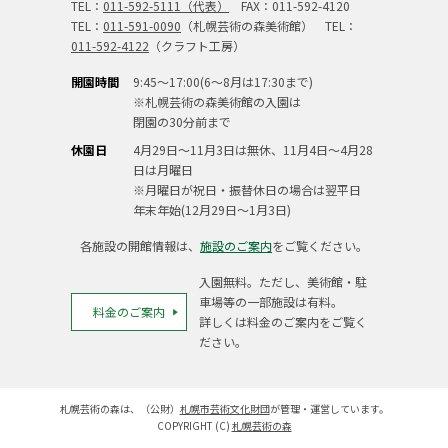
TEL：
011-592-5111（代表）
FAX：011-592-4120
TEL：
011-591-0090
（札幌芸術の森美術館） TEL：
011-592-4122
（クラフト工房）
開園時間
9:45～17:00(6～8月は17:30まで)
※札幌芸術の森美術館の入園は
閉園の30分前まで
休園日
4月29日～11月3日は無休、11月4日～4月28
日は月曜日
※月曜日が祝日・振替休日の場合は翌平日
年末年始(12月29日～1月3日)
各施設の開館情報は、
施設のご案内
をご覧ください。
入園無料。ただし、美術館・駐
車場等の一部施設は有料。
料金のご案内
詳しくは料金のご案内をご覧く
ださい。
札幌芸術の森は、（公財）
札幌市芸術文化財団
が管理・運営しています。
COPYRIGHT (C)
札幌芸術の森