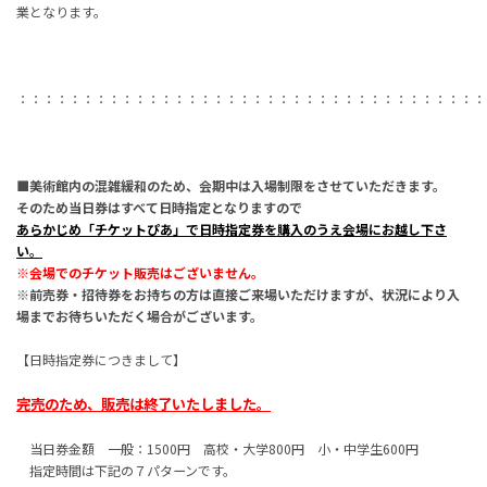
業となります。
：：：：：：：：：：：：：：：：：：：：：：：：：：：：：：：：：：：：
■美術館内の混雑緩和のため、会期中は入場制限をさせていただきます。
そのため当日券はすべて日時指定となりますので
あらかじめ「チケットぴあ」で日時指定券を購入のうえ会場にお越し下さ
い
。
※会場でのチケット販売はございません。
※前売券・招待券をお持ちの方は直接ご来場いただけますが、状況により入
場までお待ちいただく場合がございます。
【日時指定券につきまして】
完売のため、販売は終了いたしました。
当日券金額 一般：
1500
円 高校・大学
800
円 小・中学生
600
円
指定時間は下記の７パターンです。