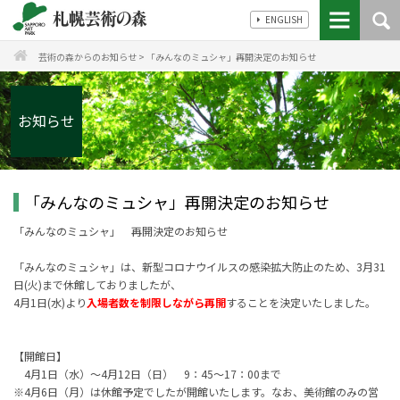
ENGLISH
芸術の森からのお知らせ
>
「みんなのミュシャ」再開決定のお知らせ
お知らせ
「みんなのミュシャ」再開決定のお知らせ
「みんなのミュシャ」 再開決定のお知らせ
「みんなのミュシャ」は、新型コロナウイルスの感染拡大防止のため、
3
月
31
日
(
火
)
まで休館しておりましたが、
4
月
1
日
(
水
)
より
入場者数を制限しながら再開
することを決定いたしました。
【開館日】
4
月
1
日（水）～
4
月
12
日（日）
9
：
45
～
17
：
00
まで
※
4月6日（月）は
休館予定でしたが開館いたします。なお、美術館のみの営