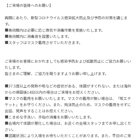
【ご来場の皆様へのお願い】
再開にあたり、新型コロナウイルス感染拡大防止及び予防の対策を講じま
す。
■美術館内は必要に応じ換気や消毒作業を実施いたします。
■美術館内に消毒液を設置いたします。
■スタッフはマスク着用させていただきます。
ご来場のお客様におかれましても感染予防および拡散防止にご協力お願いい
たします。
皆さまのご理解、ご協力を賜りますようお願い申し上げます。
■
37.5
度以上の発熱や咳などの症状がある、体調がすぐれない、または海外
からの帰国後
14
日以内の場合はご来場をお控えください。
■マスクの着用をお願いいたします。マスクの着用が無い場合は、「咳エチ
ケット」をお守りください。また、飛沫防止のため、マスクの着用をせずに
会話、発声をすることはお控えください。
■こまめな手洗い、手指の消毒をお願いいたします。
■会場内で体調が悪化した場合は、お近くの会場スタッフまでお申し出くだ
さい。
■混雑状況により入場をお待ちいただくことがあります。また、平日のご来