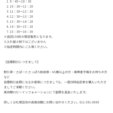
9：
45
～
10
：
30
10：
30
～
11
：
20
11：
30
～
12
：
20
12：
30
～
13
：
20
13：
30
～
14
：
20
14：
30
～
15
：
20
15：
30
～
16
：
30
※各回
150
枚の限定販売となります。
※入れ替え制ではございません
※指定時間内にご入場ください。
【各種割引につきまして】
割引券・さぽーとさっぽろ助成券・
65
歳以上の方・身障者手帳をお持ちの方
など
各種割引金額になるお客様につきましても、一度日時指定券を購入いただき
ましてご来館ください。
美術館ロビーインフォメーションにて差額を返金いたします。
詳しくは札幌芸術の森美術館にお問い合わせください。
011-591-0090