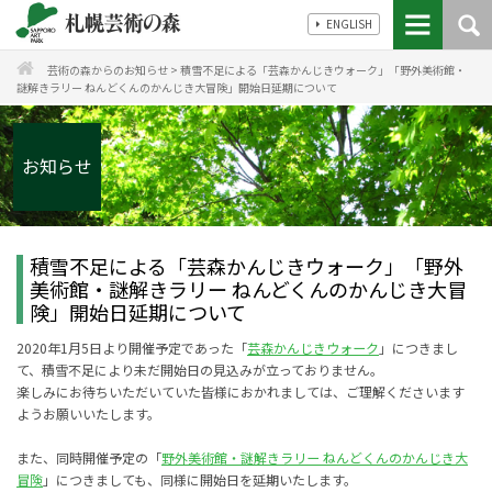
ENGLISH
芸術の森からのお知らせ
>
積雪不足による「芸森かんじきウォーク」「野外美術館・
謎解きラリー ねんどくんのかんじき大冒険」開始日延期について
お知らせ
積雪不足による「芸森かんじきウォーク」「野外
美術館・謎解きラリー ねんどくんのかんじき大冒
険」開始日延期について
2020年1月5日より開催予定であった「
芸森かんじきウォーク
」につきまし
て、積雪不足により未だ開始日の見込みが立っておりません。
楽しみにお待ちいただいていた皆様におかれましては、ご理解くださいます
ようお願いいたします。
また、同時開催予定の「
野外美術館・謎解きラリー ねんどくんのかんじき大
冒険
」につきましても、同様に開始日を延期いたします。