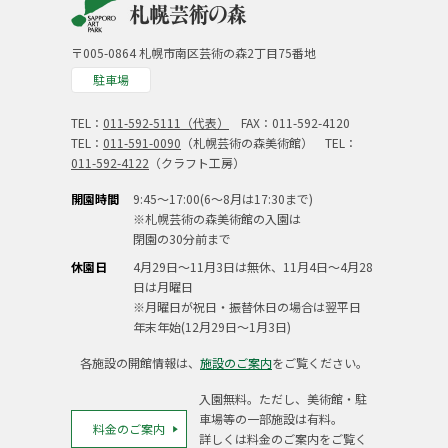
〒005-0864 札幌市南区芸術の森2丁目75番地
駐車場
TEL：
011-592-5111（代表）
FAX：011-592-4120
TEL：
011-591-0090
（札幌芸術の森美術館） TEL：
011-592-4122
（クラフト工房）
開園時間
9:45～17:00(6～8月は17:30まで)
※札幌芸術の森美術館の入園は
閉園の30分前まで
休園日
4月29日～11月3日は無休、11月4日～4月28
日は月曜日
※月曜日が祝日・振替休日の場合は翌平日
年末年始(12月29日～1月3日)
各施設の開館情報は、
施設のご案内
をご覧ください。
入園無料。ただし、美術館・駐
車場等の一部施設は有料。
料金のご案内
詳しくは料金のご案内をご覧く