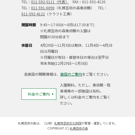
TEL：
011-592-5111（代表）
FAX：011-592-4120
TEL：
011-591-0090
（札幌芸術の森美術館） TEL：
011-592-4122
（クラフト工房）
開園時間
9:45～17:00(6～8月は17:30まで)
※札幌芸術の森美術館の入園は
閉園の30分前まで
休園日
4月29日～11月3日は無休、11月4日～4月28
日は月曜日
※月曜日が祝日・振替休日の場合は翌平日
年末年始(12月29日～1月3日)
各施設の開館情報は、
施設のご案内
をご覧ください。
入園無料。ただし、美術館・駐
車場等の一部施設は有料。
料金のご案内
詳しくは料金のご案内をご覧く
ださい。
札幌芸術の森は、（公財）
札幌市芸術文化財団
が管理・運営しています。
COPYRIGHT (C)
札幌芸術の森