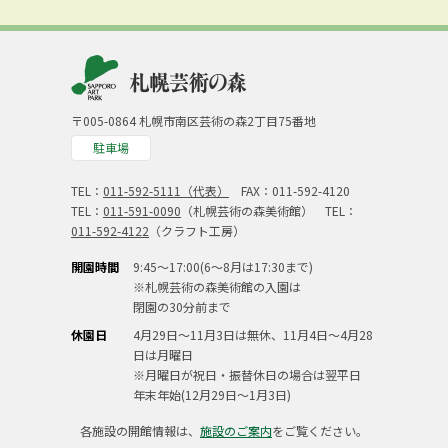
〒005-0864 札幌市南区芸術の森2丁目75番地
駐車場
TEL：
011-592-5111（代表）
FAX：011-592-4120
TEL：
011-591-0090
（札幌芸術の森美術館） TEL：
011-592-4122
（クラフト工房）
開園時間
9:45～17:00(6～8月は17:30まで)
※札幌芸術の森美術館の入園は
閉園の30分前まで
休園日
4月29日～11月3日は無休、11月4日～4月28
日は月曜日
※月曜日が祝日・振替休日の場合は翌平日
年末年始(12月29日～1月3日)
各施設の開館情報は、
施設のご案内
をご覧ください。