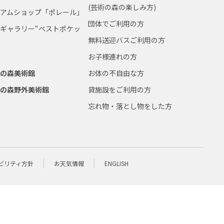
(芸術の森の楽しみ方)
ジアムショップ「ポレール」
団体でご利用の方
ギャラリー“ベストポケッ
無料送迎バスご利用の方
お子様連れの方
術の森美術館
お体の不自由な方
術の森野外美術館
貸施設をご利用の方
忘れ物・落とし物をした方
ビリティ方針
お天気情報
ENGLISH