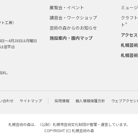
展覧会・イベント
ミュー
講習会・ワークショップ
クラフト
フト工房）
ト”
芸術の森からのお知らせ
アクセス
施設案内・園内マップ
4日～4月28日は月曜日
札幌芸
は翌平日
札幌芸
有料。
い合わせ
サイトマップ
採用情報
個人情報保護方針
ウェブアクセシ
札幌芸術の森は、（公財）
札幌市芸術文化財団
が管理・運営しています。
COPYRIGHT (C)
札幌芸術の森