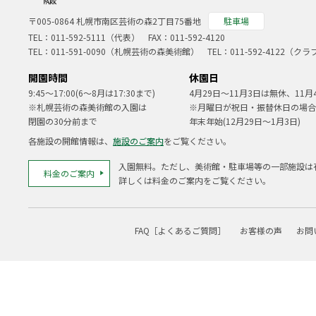
〒005-0864 札幌市南区芸術の森2丁目75番地
駐車場
TEL：
011-592-5111（代表）
FAX：011-592-4120
TEL：
011-591-0090
（札幌芸術の森美術館） TEL：
011-592-4122
（クラ
開園時間
休園日
9:45～17:00(6～8月は17:30まで)
4月29日～11月3日は無休、11月
※札幌芸術の森美術館の入園は
※月曜日が祝日・振替休日の場合
閉園の30分前まで
年末年始(12月29日～1月3日)
各施設の開館情報は、
施設のご案内
をご覧ください。
入園無料。ただし、美術館・駐車場等の一部施設は
料金のご案内
詳しくは料金のご案内をご覧ください。
FAQ［よくあるご質問］
お客様の声
お問