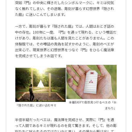
突如『門』の中央に輝きだしたシンボルマークに、キミは何気
なく触れてしまい、その途端、彫刻が暮らす幻想世界『隠され
た庭』に迷いこんでしまいます。
一方で、彫刻が暮らす『隠された庭』では、人間はおとぎ話の
中の存在。
100
年に一度、『門』を通って現れる、という噂話だ
けがあり、彫刻たちは誰も人間を見たことがありません。この
体験版では、その噂話の真偽を試すかのように、彫刻のベエが
出来心で、現実世界と幻想世界をつなぐ『門』をひらく魔法陣
を完成させてしまうお話です。
本編EASYで偶然見つけるベエの『お
『隠された庭』に迷い込むキミ
まもり』
半信半疑だったベエは、魔法陣を完成させ、実際に『門』を通
って人間であるキミが現れるのを見て驚きます。そして、他の彫
刻たちに叱られるのではないかと思い、その場から駆け出して