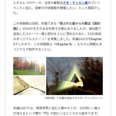
とがひとつのテーマ。注目の展覧会
テオ・ヤンセン展
のプレイ
ベントに加え、謎解きの体験版を開催したい、という意図でし
た。
この体験版は当初、本編である『
隠された庭からの脱出【復刻
版】
』の
EASY
をそのまま利用する案もありましたが、復刻版で
追加したストーリー導入部分をさらに深めるために、
EASY
直前
のオリジナルストーリーを考案しました。本編EASYが
Chapter
1
でしたので、この体験版は『
Chapter 0
』。もちろん問題もオ
リジナルで制作することに。
【復刻版】で本編の追加されたオープニングシーン
本編
EASY
では、現実世界に住む人間のキミが、
100
年に一度人
が消えるという噂の『門』の前にいるところから始まります。