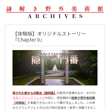
【体験版】オリジナルストーリー
『Chapter 0』
隠された庭からの脱出【復刻版】
の制作が佳境のなか、
4/27
の
芸森スプリングフェスタ
の日に、完全無料の
謎解き野外美術館
【体験版】
を実施できないかという案が浮上しました。この年
のスプリングフェスタは
2019
年の芸森を一足早く体験できるこ