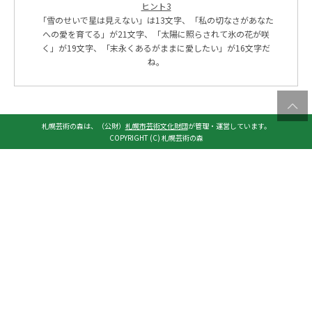
ヒント3
「雪のせいで星は見えない」は13文字、「私の切なさがあなた
への愛を育てる」が21文字、「太陽に照らされて氷の花が咲
く」が19文字、「末永くあるがままに愛したい」が16文字だ
ね。
札幌芸術の森は、（公財）
札幌市芸術文化財団
が管理・運営しています。
COPYRIGHT (C) 札幌芸術の森