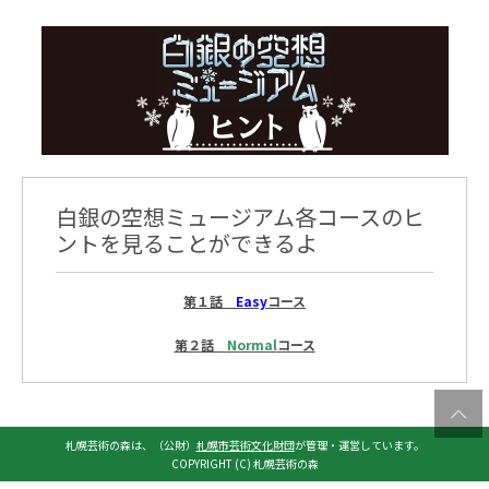
白銀の空想ミュージアム各コースのヒ
ントを見ることができるよ
第１話
Easy
コース
第２話
Normal
コース
札幌芸術の森は、（公財）
札幌市芸術文化財団
が管理・運営しています。
COPYRIGHT (C) 札幌芸術の森