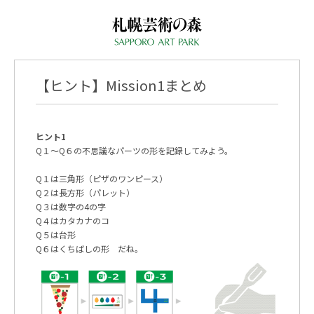
【ヒント】Mission1まとめ
ヒント1
Q１〜Q６の不思議なパーツの形を記録してみよう。
Q１は三角形（ピザのワンピース）
Q２は長方形（パレット）
Q３は数字の4の字
Q４はカタカナのコ
Q５は台形
Q６はくちばしの形 だね。