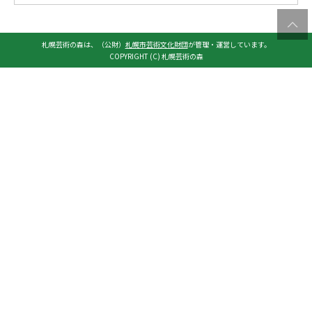
札幌芸術の森は、（公財）
札幌市芸術文化財団
が管理・運営しています。
COPYRIGHT (C) 札幌芸術の森