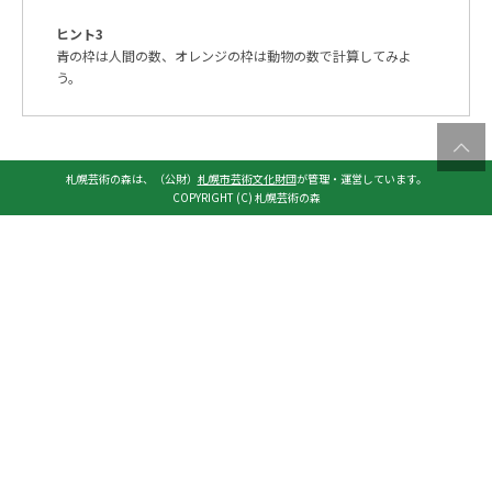
ヒント3
青の枠は人間の数、オレンジの枠は
動物の数で計算してみよ
う。
札幌芸術の森は、（公財）
札幌市芸術文化財団
が管理・運営しています。
COPYRIGHT (C) 札幌芸術の森