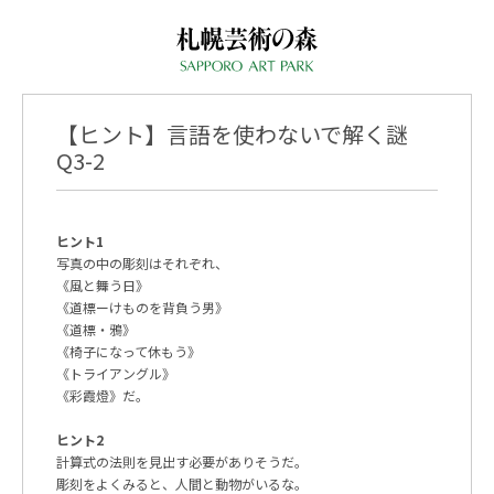
【ヒント】言語を使わないで解く謎
Q3-2
ヒント1
写真の中の彫刻はそれぞれ、
《風と舞う日》
《道標ーけものを背負う男》
《道標・鴉》
《椅子になって休もう》
《トライアングル》
《彩霞燈》だ。
ヒント2
計算式の法則を見出す必要がありそうだ。
彫刻をよくみると、人間と動物がいるな。