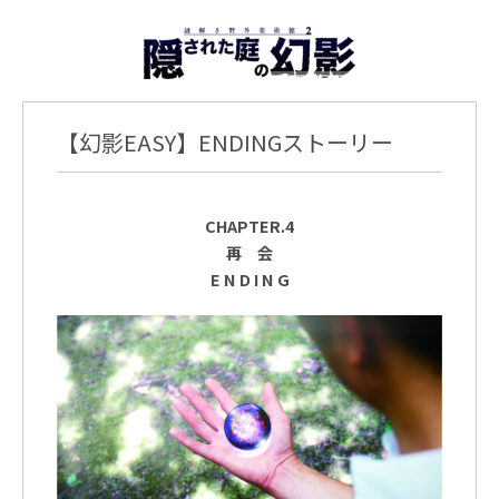
【幻影EASY】ENDINGストーリー
CHAPTER.4
再 会
E N D I N G