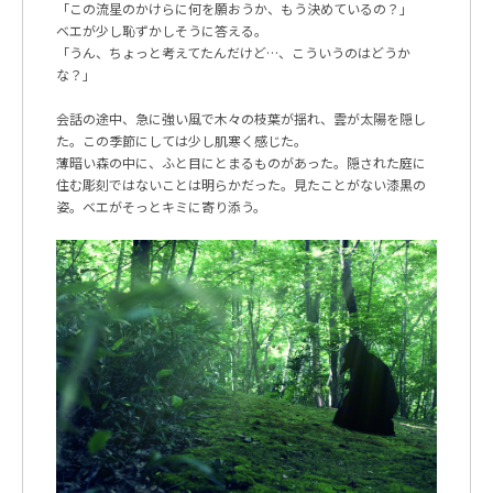
「この流星のかけらに何を願おうか、もう決めているの？」
ベエが少し恥ずかしそうに答える。
「うん、ちょっと考えてたんだけど…、こういうのはどうか
な？」
会話の途中、急に強い風で木々の枝葉が揺れ、雲が太陽を隠し
た。この季節にしては少し肌寒く感じた。
薄暗い森の中に、ふと目にとまるものがあった。隠された庭に
住む彫刻ではないことは明らかだった。見たことがない漆黒の
姿。ベエがそっとキミに寄り添う。