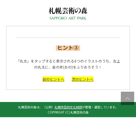
ヒント③
「丸太」をタップすると表示される6つのイラストのうち、左上
の丸太に、金の斧(おの)をふりおろそう！
前のヒントへ
次のヒントへ
札幌芸術の森は、（公財）
札幌市芸術文化財団
が管理・運営しています。
COPYRIGHT (C) 札幌芸術の森