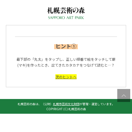
ヒント①
最下部の「丸太」をタップし、正しい順番で絵をタッチして薪
(マキ)を作ったとき、出てきたカタカナをつなげて読むと…？
次のヒントへ
札幌芸術の森は、（公財）
札幌市芸術文化財団
が管理・運営しています。
COPYRIGHT (C) 札幌芸術の森